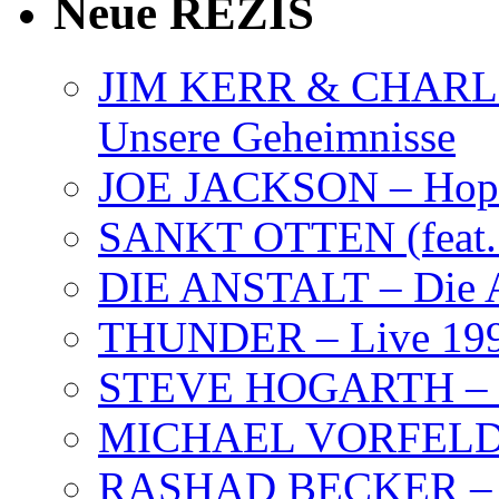
Neue REZIS
JIM KERR & CHARLI
Unsere Geheimnisse
JOE JACKSON – Hope
SANKT OTTEN (feat. K
DIE ANSTALT – Die A
THUNDER – Live 19
STEVE HOGARTH –
MICHAEL VORFELD –
RASHAD BECKER – T