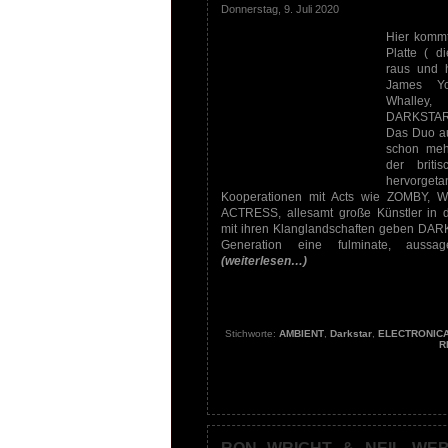
Donnerstag, 9. Juli 2020
Hier kommt
Platte ( d
raus und h
James Y
Whalley,
DARKSTAR
Das Duo au
schon mehr
der britis
hervorgetan
Kooperationen mit Acts wie ZOMBY, 
ACTRESS, allesamt große Künstler in d
mit ihren Klanglandschaften geben DA
Generation eine fulminate, aussage
(weiterlesen…)
Stichworte:
AMBIENT
,
Darkstar
,
ELECTRONIC
R