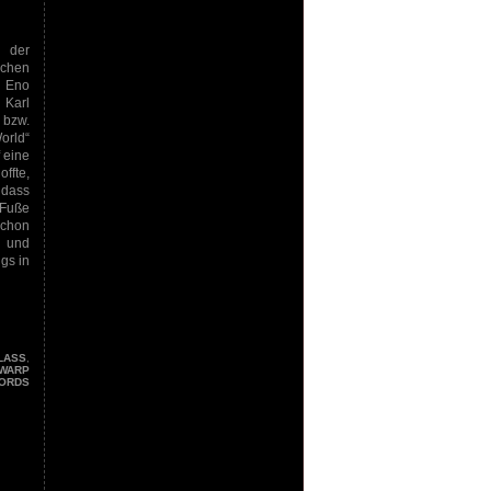
 der
chen
n Eno
Karl
bzw.
orld“
 eine
ffte,
 dass
 Fuße
schon
n und
gs in
GLASS
,
WARP
ORDS