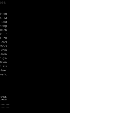
xes
einem
MULM
 Lauf
pring
leich
x-EP.
ch zu
drei
racks
 vom
lären
zugs-
talen
h als
ihrer
erk.
HANS
ORDS