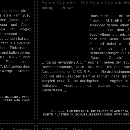
Space Capsule – The Space Capsule Mi
Montag, 22. Juni 2020
 nun schon die 4.
ie erste kam 2010
Hans Karte hat mit s
ieß „North“ ) von
Projekt ANTLERS 
oung und Aiden
scheinbar gerade einen
 die ihr Projekt
und kurz nach dem „S
 benannt haben.
2020“-Album folgt jetzt g
s London hat sich
noch eine kleine Remi
fach als Vorreiter
Klein ist dabei wörtli
chen Elektroszene
nehmen, denn die 
 und hatten bereits
Neubearbeitungen des T
WILD BEASTS oder
„Space Capsule“
er Elektrobranche,
Eingangs erwähnten Album erscheint neben der regu
RKSTAR zudem ihrer
Download-Variante, auch als strikt limitierte Vor
kräftige Stimme.
Ausgabe im selten 3“-CD-R-Format. Die drei instrumen
und vor allen Beatlosen Remixe könnten dabei gleic
komplett neue Tracks durchgehen und ergeben in 
fließenden Anordnung ein eigenes Konzeptw
(weiterlesen…)
A
,
Holly Blakey
,
WARP
ECORDS
,
Wild Beasts
Stichworte:
ANTLERS MULM
,
BIOSPHERE
,
BLACK 2020
,
KARTE
,
PLASTIKMAN
,
SONDERUEBERTRAGUNG
,
WARP REC