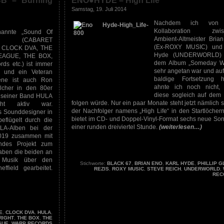
B – Burning
ENO●HYDE – High Life
Samstag, 19. Juli 2014
Nachdem ich von
Kollaboration zwis
nannte „Sound Of
Ambient-Altmeister Bria
ld“ (CABARET
(Ex-ROXY MUSIC) und 
, CLOCK DVA, THE
Hyde (UNDERWORLD) 
AGUE, THE BOX,
dem Album „Someday W
ds etc.) ist immer
sehr angetan war und auf
v und ein Veteran
baldige Fortsetzung ho
ene ist auch Ron
ahnte ich noch nicht,
lcher in den 80er
diese sogleich auf dem
 seiner Band HULA
folgen würde. Nur ein paar Monate steht jetzt nämlich 
cht aktiv war.
der Nachfolger namens „High Life“ in den Startlöcher
ls Sounddesigner in
bietet im CD- und Doppel-Vinyl-Format sechs neue Son
beflügelt durch die
einer runden dreiviertel Stunde.
(weiterlesen…)
ULA-Alben bei der
 2019 zusammen mit
ndes Projekt zum
haben die beiden an
 Musik über den
Stichworte:
BLACK 67
,
BRIAN ENO
,
KARL HYDE
,
PHILLIP 
ffield gearbeitet.
REZIS
,
ROXY MUSIC
,
STEVE REICH
,
UNDERWORLD
,
REC
E
,
CLOCK DVA
,
HULA
,
RIGHT
,
THE BOX
,
THE
GUE
,
WARP RECORDS