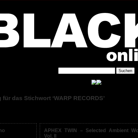
g für das Stichwort ‘WARP RECORDS’
no
APHEX TWIN – Selected Ambient Wo
Vol. II