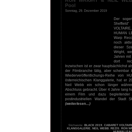
RON WRIGHT & NEIL WEB
Pool
Sonntag, 29. Dezember 2019
Der soge
Sheffie
VOLTAIRE
HUMAN LE
Warp Recor
noch akti
dieser Sz
Wright, we
Jahren mit
dort re
Inzwischen ist er zwar hauptsächlichst a
der Filmbranche tätig, aber scheinbar 
Wiederveröffentlichungs-Reihe von H
österreichischen Klanggalerie, hat er
Neil Webb ein schon länger währe
Abschluss gebracht. Über 4 Jahre lang 
einem Film und dazu begleitender
postindustriellen Wandel der Stadt She
(weiterlesen…)
Stichworte:
BLACK 2019
,
CABARET VOLTAIR
KLANGGALERIE
,
NEIL WEBB
,
REZIS
,
RON W
HUMAN LEA