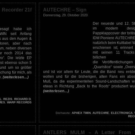
 Recorder 21f
AUTECHRE – Sign
Donnerstag, 29. Oktober 2020
Der neueste und 12. St
im modern desig
gesagt habe ich
Pappklappcover der briti
IN seit Anfang
IDM Pioniere AUTECHRE
s aus den Augen &
natürlich beim Kultlabel
loren, aber nach
erschienen ist, erinnert
am, neben diversen
mit seinen 11 Tracks
ur noch 2014 das
bißchen 
o“. Die letzte EP
die Veröffentlichunge
 ist ebenso schon 5
„Quaristice“ sowie „Overs
 und um so größer
und ist vor allem für Leute, die die Band neu entd
chung für mich, als
wollen und für die bisherigen, alten Fans ein abso
e.
(weiterlesen…)
Muß, da die experimentellen Sound-Landschaften w
etwas in Richtung „Back to the Roots“ produziert wu
(weiterlesen…)
L
,
REZIS
,
RICHARD D.
MES
,
WARP RECORDS
Stichworte:
APHEX TWIN
,
AUTECHRE
,
ELECTRONICA
,
REC
ANTLERS MULM – A Letter From 