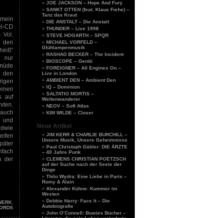
JOE JACKSON – Hope And Fury
SANKT OTTEN (feat. Klaus Fiehe) –
Tanz das Kraut
 mein
DIE ANSTALT – Die Anstalt
el-CD
THUNDER – Live 1998
 Vol.
STEVE HOGARTH – SPQR
s den
MICHAEL VORFELD –
Glühlampenmusik
heiß“
RASHAD BECKER – The Incident
h nur
BIOSCOPE – Gentö
müde
FOREIGNER – All Engines On –
e den
Live in London
AMBIENT DEN – Ambient Den
igen
IQ – Dominion
einen
SALTATIO MORTIS –
s auf
Weltenwanderer
vten.
NEOV – Soft Atlas
 auch
KIM WILDE – Closer
 und
Neue Artikel
ndwie
JIM KERR & CHARLIE BURCHILL –
eifen
Unsere Musik, Unsere Geheimnisse
päter
Paul Christoph Gäbler: DIE ÄRZTE
nfach
– 40 Jahre Punk
n der
CLEMENS CHRISTIAN POETZSCH
auf der Suche nach der Seele der
Dinge
Thilo Wydra: Eine Liebe in Paris –
Romy & Alain
Alexander Kühne: Kummer im
Westen
Debbie Harry: Face It – Die
WERK
,
Autobiografie
ORDS
John O’Connell: Bowies Bücher –