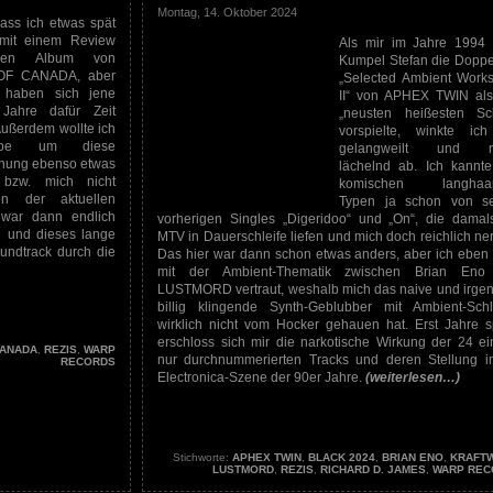
Montag, 14. Oktober 2024
dass ich etwas spät
 mit einem Review
Als mir im Jahre 1994
en Album von
Kumpel Stefan die Dopp
F CANADA, aber
„Selected Ambient Works
h haben sich jene
II“ von APHEX TWIN al
Jahre dafür Zeit
„neusten heißesten Sc
Außerdem wollte ich
vorspielte, winkte ic
pe um diese
gelangweilt und 
ichung ebenso etwas
lächelnd ab. Ich kannt
 bzw. mich nicht
komischen langhaar
in der aktuellen
Typen ja schon von s
war dann endlich
vorherigen Singles „Digeridoo“ und „On“, die damal
n und dieses lange
MTV in Dauerschleife liefen und mich doch reichlich ner
undtrack durch die
Das hier war dann schon etwas anders, aber ich eben
mit der Ambient-Thematik zwischen Brian Eno
LUSTMORD vertraut, weshalb mich das naive und irge
billig klingende Synth-Geblubber mit Ambient-Schl
wirklich nicht vom Hocker gehauen hat. Erst Jahre s
erschloss sich mir die narkotische Wirkung der 24 ei
CANADA
,
REZIS
,
WARP
nur durchnummerierten Tracks und deren Stellung i
RECORDS
Electronica-Szene der 90er Jahre.
(weiterlesen…)
Stichworte:
APHEX TWIN
,
BLACK 2024
,
BRIAN ENO
,
KRAFT
LUSTMORD
,
REZIS
,
RICHARD D. JAMES
,
WARP REC