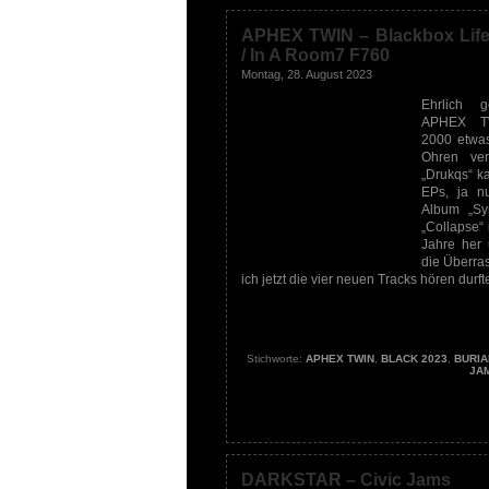
APHEX TWIN – Blackbox Life
/ In A Room7 F760
Montag, 28. August 2023
Ehrlich 
APHEX TW
2000 etwa
Ohren ver
„Drukqs“ k
EPs, ja n
Album „Syr
„Collapse“
Jahre her
die Überras
ich jetzt die vier neuen Tracks hören durft
Stichworte:
APHEX TWIN
,
BLACK 2023
,
BURIA
JA
DARKSTAR – Civic Jams