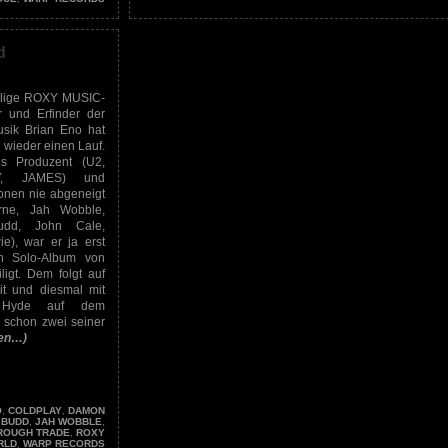
d
lige ROXY MUSIC-
 und Erfinder der
sik Brian Eno hat
 wieder einen Lauf.
ls Produzent (U2,
Y, JAMES) und
ionen nie abgeneigt
rne, Jah Wobble,
udd, John Cale,
e), war er ja erst
en Solo-Album von
igt. Dem folgt auf
t und diesmal mit
 Hyde auf dem
 schon zwei seiner
sen…)
O
,
COLDPLAY
,
DAMON
 BUDD
,
JAH WOBBLE
,
ROUGH TRADE
,
ROXY
RLD
,
WARP RECORDS