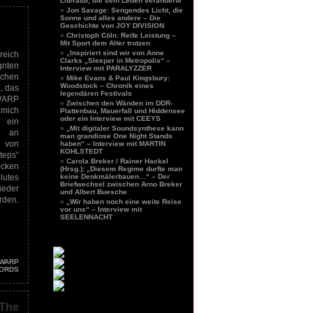
Literatur, die sein Leben veränderte
Jon Savage: Sengendes Licht, die
Sonne und alles andere – Die
Geschichte von JOY DIVISION
Christoph Cöln: Reife Leistung –
Mit Sport dem Alter trotzen
„Inspiriert sind wir von Anne
reich
Clarks „Sleeper in Metropolis“ –
nten
Interview mit PARALYZZER
schen
Mike Evans & Paul Kingsbury:
Woodstock – Chronik eines
, das
legendären Festivals
 WARP
Zwischen den Wänden im DDR-
 mich
Plattenbau, Mauerfall und Hiddensee
oder ein Interview mit CEEYS
 ein
„Mit digitaler Soundsynthese kann
an
man grandiose One Night Stands
n von
haben“ – Interview mit MARTIN
KOHLSTEDT
teps“
Carola Breker / Rainer Hackel
ecken
(Hrsg.): „Diesem Regime durfte man
lutes
keine Denkmälerbauen…“ – Der
Briefwechsel zwischen Arno Breker
ieder
und Albert Buesche
rden.
„Wir haben noch eine weite Reise
vor uns“ – Interview mit
SEELENNACHT
WARP
ORDS
The