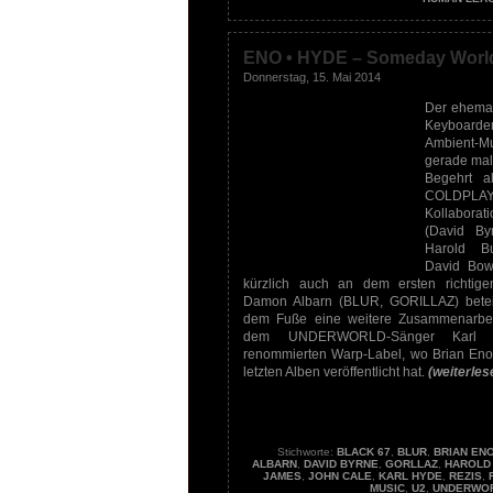
ENO • HYDE – Someday Worl
Donnerstag, 15. Mai 2014
Der ehema
Keyboarder
Ambient-Mu
gerade mal
Begehrt a
COLDPLA
Kollaborat
(David By
Harold B
David Bowi
kürzlich auch an dem ersten richtig
Damon Albarn (BLUR, GORILLAZ) beteil
dem Fuße eine weitere Zusammenarbei
dem UNDERWORLD-Sänger Karl
renommierten Warp-Label, wo Brian Eno
letzten Alben veröffentlicht hat.
(weiterle
Stichworte:
BLACK 67
,
BLUR
,
BRIAN EN
ALBARN
,
DAVID BYRNE
,
GORLLAZ
,
HAROLD
JAMES
,
JOHN CALE
,
KARL HYDE
,
REZIS
,
MUSIC
,
U2
,
UNDERWO