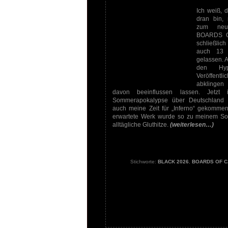
Ich weiß, 
dran bin,
zum neu
BOARDS O
schließlic
auch 13 
gelassen. 
den Hy
Veröffentl
abklingen
davon beeinflussen lassen. Jetzt 
Sommerapokalypse über Deutschland 
auch meine Zeit für „Inferno“ gekomme
erwartete Werk wurde so zu meinem So
alltägliche Gluthitze.
(weiterlesen…)
Stichworte:
BLACK 2026
,
BOARDS OF 