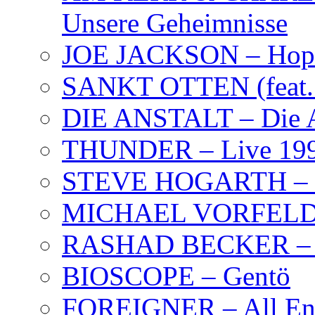
Unsere Geheimnisse
JOE JACKSON – Hope
SANKT OTTEN (feat. K
DIE ANSTALT – Die A
THUNDER – Live 19
STEVE HOGARTH –
MICHAEL VORFELD –
RASHAD BECKER – T
BIOSCOPE – Gentö
FOREIGNER – All Eng