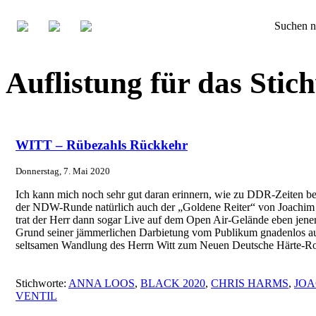
Suchen n
Auflistung für das Sti
WITT – Rübezahls Rückkehr
Donnerstag, 7. Mai 2020
Ich kann mich noch sehr gut daran erinnern, wie zu DDR-Zeiten be
der NDW-Runde natürlich auch der „Goldene Reiter“ von Joachim W
trat der Herr dann sogar Live auf dem Open Air-Gelände eben jene
Grund seiner jämmerlichen Darbietung vom Publikum gnadenlos aus
seltsamen Wandlung des Herrn Witt zum Neuen Deutsche Härte-R
Stichworte:
ANNA LOOS
,
BLACK 2020
,
CHRIS HARMS
,
JOA
VENTIL