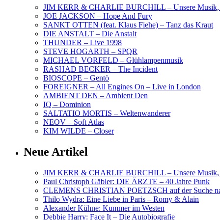
JIM KERR & CHARLIE BURCHILL – Unsere Musik, U
JOE JACKSON – Hope And Fury
SANKT OTTEN (feat. Klaus Fiehe) – Tanz das Kraut
DIE ANSTALT – Die Anstalt
THUNDER – Live 1998
STEVE HOGARTH – SPQR
MICHAEL VORFELD – Glühlampenmusik
RASHAD BECKER – The Incident
BIOSCOPE – Gentö
FOREIGNER – All Engines On – Live in London
AMBIENT DEN – Ambient Den
IQ – Dominion
SALTATIO MORTIS – Weltenwanderer
NEOV – Soft Atlas
KIM WILDE – Closer
Neue Artikel
JIM KERR & CHARLIE BURCHILL – Unsere Musik, U
Paul Christoph Gäbler: DIE ÄRZTE – 40 Jahre Punk
CLEMENS CHRISTIAN POETZSCH auf der Suche nach 
Thilo Wydra: Eine Liebe in Paris – Romy & Alain
Alexander Kühne: Kummer im Westen
Debbie Harry: Face It – Die Autobiografie