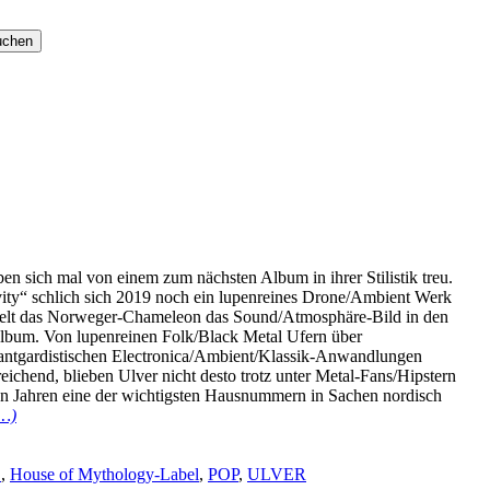
n sich mal von einem zum nächsten Album in ihrer Stilistik treu.
vity“ schlich sich 2019 noch ein lupenreines Drone/Ambient Werk
selt das Norweger-Chameleon das Sound/Atmosphäre-Bild in den
Album. Von lupenreinen Folk/Black Metal Ufern über
vantgardistischen Electronica/Ambient/Klassik-Anwandlungen
ichend, blieben Ulver nicht desto trotz unter Metal-Fans/Hipstern
en Jahren eine der wichtigsten Hausnummern in Sachen nordisch
n…)
E
,
House of Mythology-Label
,
POP
,
ULVER