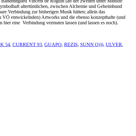
 Bandmitglied Vincent de Roguin (ab der zweiten unter Mithilfe
 symbolhaft altertümlichen, zwischen Alchemie und Geheimbund
bare Verbindung zur bisherigen Musik hätten; allein das
u VÖ entwickelnden) Artworks und die ebenso konzepthafte (und
 hier eine Verbindung vermuten lassen (und lassen es noch).
K 54
,
CURRENT 93
,
GUAPO
,
REZIS
,
SUNN O)))
,
ULVER
,