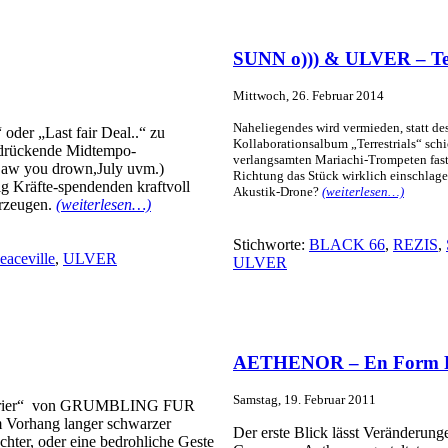
SUNN o))) & ULVER – Ter
Mittwoch, 26. Februar 2014
Naheliegendes wird vermieden, statt des
oder „Last fair Deal..“ zu
Kollaborationsalbum „Terrestrials“ sch
 drückende Midtempo-
verlangsamten Mariachi-Trompeten fast e
 Saw you drown,July uvm.)
Richtung das Stück wirklich einschlag
ig Kräfte-spendenden kraftvoll
Akustik-Drone?
(weiterlesen…)
erzeugen.
(weiterlesen…)
Stichworte:
BLACK 66
,
REZIS
,
eaceville
,
ULVER
ULVER
AETHENOR – En Form F
Samstag, 19. Februar 2011
“Furrier“ von GRUMBLING FUR
em Vorhang langer schwarzer
Der erste Blick lässt Veränderunge
hter, oder eine bedrohliche Geste