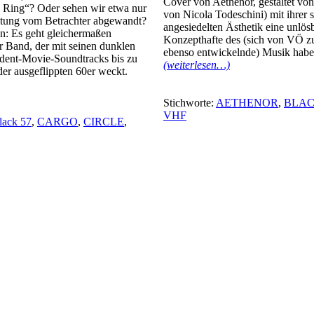
Cover von Aethenor, gestaltet von
 Ring“? Oder sehen wir etwa nur
von Nicola Todeschini) mit ihrer
altung vom Betrachter abgewandt?
angesiedelten Ästhetik eine unlös
: Es geht gleichermaßen
Konzepthafte des (sich von VÖ z
er Band, der mit seinen dunklen
ebenso entwickelnde) Musik haben
ent-Movie-Soundtracks bis zu
(weiterlesen…)
er ausgeflippten 60er weckt.
Stichworte:
AETHENOR
,
BLAC
VHF
lack 57
,
CARGO
,
CIRCLE
,