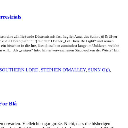
restrials
sen eine zähfließende Düsternis mit fast fragiler Aura: das Sunn o))) & Ulver
ickt die Hörer (nicht nur) mit dem Opener „Let There Be Light“ und seinen
in bisschen in die Irre, lässt dieselben zumindest lange im Unklaren, welche
en will… Als „ewiges“ Intro hinter verwaschenen Staubwolken der Wüste? Ein
SOUTHERN LORD
,
STEPHEN O'MALLEY
,
SUNN O)))
,
or Blå
n erwarten. Vielleicht sogar große. Nicht, dass die bisherigen