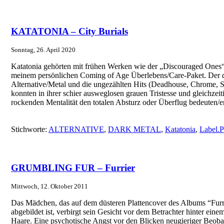
KATATONIA – City Burials
Sonntag, 26. April 2020
Katatonia gehörten mit frühen Werken wie der „Discouraged Ones“ 
meinem persönlichen Coming of Age Überlebens/Care-Paket. Der
Alternative/Metal und die ungezählten Hits (Deadhouse, Chrome,
konnten in ihrer schier ausweglosen grauen Tristesse und gleichzeit
rockenden Mentalität den totalen Absturz oder Überflug bedeuten/
Stichworte:
ALTERNATIVE
,
DARK METAL
,
Katatonia
,
Label.P
GRUMBLING FUR – Furrier
Mittwoch, 12. Oktober 2011
Das Mädchen, das auf dem düsteren Plattencover des Albums 
abgebildet ist, verbirgt sein Gesicht vor dem Betrachter hinter ein
Haare. Eine psychotische Angst vor den Blicken neugieriger Beobac