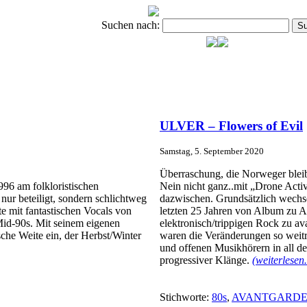
Suchen nach:
ULVER – Flowers of Evil
Samstag, 5. September 2020
Überraschung, die Norweger bleibe
96 am folkloristischen
Nein nicht ganz..mit „Drone Acti
nur beteiligt, sondern schlichtweg
dazwischen. Grundsätzlich wech
 mit fantastischen Vocals von
letzten 25 Jahren von Album zu 
Mid-90s. Mit seinem eigenen
elektronisch/trippigen Rock zu a
che Weite ein, der Herbst/Winter
waren die Veränderungen so weitre
und offenen Musikhörern in all d
progressiver Klänge.
(weiterlese
Stichworte:
80s
,
AVANTGARD