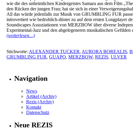
wie die des unheimlichen Kindergeistes Samara aus dem Film „The
den Rücken der jungen Frau; hat sie sich in einer Verweigerungsh
All das würde jedenfalls zur Musik von GRUMBLING FUR passen
introvertiert wie bedrohlich-düster zu auf dem ersten Longplayer d
Soundscapes Assoziationen von MERZBOW über diverse Independ
Experimental-Jazz und den abgelegeneren musikalischen Gefilden d
(weiterlesen…)
Stichworte:
ALEXANDER TUCKER
,
AURORA BOREALIS
,
B
GRUMBLING FUR
,
GUAPO
,
MERZBOW
,
REZIS
,
ULVER
Navigation
News
Artikel (Archiv)
Rezis (Archiv)
Kontakt
Datenschutz
Neue REZIS