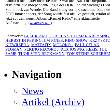
natürlich nicht, aber nichtsdestotrotz war die „Bakschischrepublik“ 
erste offizielle Independent-Single der DDR und ein wichtiges Lie
Soundtrack zur Wende. Die Band klang vor und nach dem Ende de
DDR immer anders, der Song wurde fast nie live gespielt, erfährt a
jetzt auf dem neuen Album „Kismet Radio“ eine aktualisierte
Auferstehung.
(weiterlesen…)
Stichworte:
BLACK 2020
,
GORILLAZ
,
HELMAR KREYSING
,
HERBST IN PEKING
,
JIM JONES
,
KING SNOW
,
KRZYSZT
NIEWRZEDA
,
MATTAFIX
,
MOLOKO+
,
PAUL CELAN
,
PEGMAN
,
PEKING RECORDS
,
REX JOSWIG
,
REZIS
,
THE
SAME
,
THOR STEN BECKMANN
,
TON STEINE SCHERBE
Navigation
News
Artikel (Archiv)