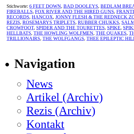
Stichworte:
6 FEET DOWN
,
BAD DOOLEYS
,
BEDLAM BRE
FIREBALLS
,
FOX RIVER AND THE HIRED GUNS
,
FRANTI
RECORDS
,
HANCOX
,
JONNY FLESH & THE REDNECK Z
REZIS
,
ROSEMARYS TRIPLETS
,
RUBBER CHUKKS
,
SALM
CROWFOOT
,
SPIDER AND THE TOURETTES
,
SPIKE
,
SPI
HELLBATS
,
THE HOWLING WOLFMEN
,
THE QUAKES
,
T
TRILLIONAIRS
,
THE WOLFGANGS
,
THEE EPILEPTIC HI
Navigation
News
Artikel (Archiv)
Rezis (Archiv)
Kontakt