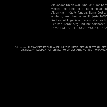
Alexander Krohn war (und ist?) der Ko
welcher leider nie ein größerer Bekannth
Alben kaum Käufer fanden. Bernd Jestr
erwischt, denn ihre beiden Projekte T
Kritiker-Lieblinge. Alle drei eint aber au
Berliner Prenzelberg und ihre namhaft
ROSA EXTRA, THE LOCAL MOON ORNAM
Stichworte:
ALEXANDER KROHN
,
AUFRUHR ZUR LIEBE
,
BERND JESTRAM
,
BER
DISTILLERY
,
ELEMENT OF CRIME
,
FOYER DES ART
,
NOTWIST
,
ORNAMEN