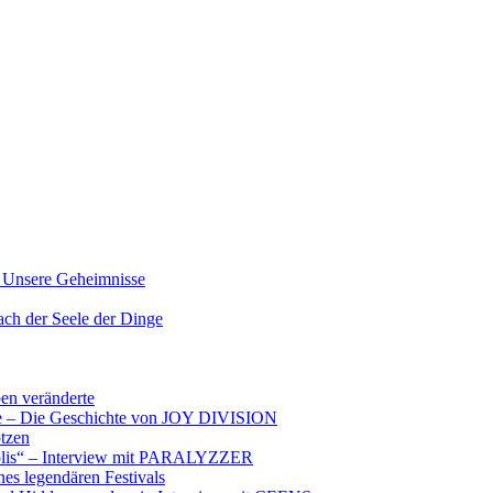
nsere Geheimnisse
der Seele der Dinge
ben veränderte
ere – Die Geschichte von JOY DIVISION
otzen
opolis“ – Interview mit PARALYZZER
es legendären Festivals