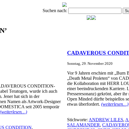
Suchen nach:
EN’
CADAVEROUS CONDITION
Sonntag, 29. November 2020
Vor 9 Jahren erschien mit „Burn B
„Death Metal Proleten“ von C
die Kollaboration mit HERR LOU
tigen CADAVEROUS CONDITION-
einer beeindruckenden Karriere. 
abel Teratogen, wurde ich auch
Presseresonanz) gekrönt, aber ih
 Jener hat sich in der
Open Minded dürfte beispiellos se
einen Namen als Artwork-Designer
etwas überfordert.
(weiterlesen…)
 DOMESTICA seit 2005 temporär
(weiterlesen…)
Stichworte:
ANDREW LILES
,
A
SALAMANDER
,
CADAVEROU
S CONDITION
,