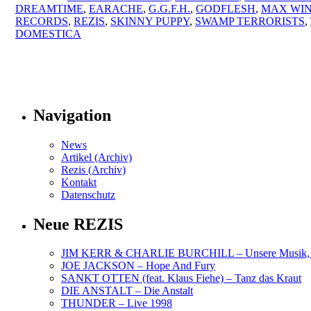
DREAMTIME
,
EARACHE
,
G.G.F.H.
,
GODFLESH
,
MAX WI
RECORDS
,
REZIS
,
SKINNY PUPPY
,
SWAMP TERRORISTS
,
DOMESTICA
Navigation
News
Artikel (Archiv)
Rezis (Archiv)
Kontakt
Datenschutz
Neue REZIS
JIM KERR & CHARLIE BURCHILL – Unsere Musik, U
JOE JACKSON – Hope And Fury
SANKT OTTEN (feat. Klaus Fiehe) – Tanz das Kraut
DIE ANSTALT – Die Anstalt
THUNDER – Live 1998