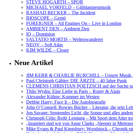
STEVE HOGARTH – SPQR
MICHAEL VORFELD – Glühlampenmusik
RASHAD BECKER – The Incident
BIOSCOPE – Gentö
FOREIGNER – All Engines On – Live in London
AMBIENT DEN – Ambient Den
IQ – Dominion
SALTATIO MORTIS – Weltenwanderer
NEOV – Soft Atlas
KIM WILDE – Closer
Neue Artikel
JIM KERR & CHARLIE BURCHILL – Unsere Musik, U
Paul Christoph Gäbler: DIE ÄRZTE – 40 Jahre Punk
CLEMENS CHRISTIAN POETZSCH auf der Suche nach 
Thilo Wydra: Eine Liebe in Paris – Romy & Alain
Alexander Kühne: Kummer im Westen
Debbie Harry: Face It – Die Autobiografie
John O’Connell: Bowies Bücher – Literatur, die sein Le
Jon Savage: Sengendes Licht, die Sonne und alles and
Christoph Cöln: Reife Leistung – Mit Sport dem Alter tr
„Inspiriert sind wir von Anne Clarks „Sleeper in Metr
Mike Evans & Paul Kingsbury: Woodstock – Chronik ein