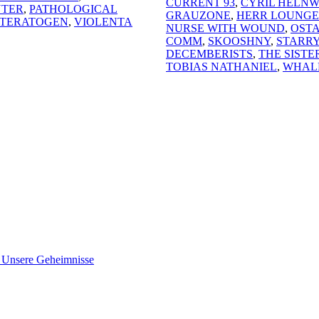
CURRENT 93
,
CYRIL HELNW
NTER
,
PATHOLOGICAL
GRAUZONE
,
HERR LOUNGE
TERATOGEN
,
VIOLENTA
NURSE WITH WOUND
,
OST
COMM
,
SKOOSHNY
,
STARR
DECEMBERISTS
,
THE SISTE
TOBIAS NATHANIEL
,
WHAL
nsere Geheimnisse