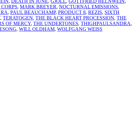
EIN
,
DEATH IN JUNE
,
GJÖLL
,
GOTTFRIED HELNWEIN
,
 CORPS
,
MARK BREYER
,
NOCTURNAL EMISSIONS
,
ARA
,
PAUL BEAUCHAMP
,
PRODUCT 8
,
REZIS
,
SIXTH
Y
,
TERATOGEN
,
THE BLACK HEART PROCESSION
,
THE
RS OF MERCY
,
THE UNDERTONES
,
THIGHPAULSANDRA
,
ESONG
,
WILL OLDHAM
,
WOLFGANG WEISS