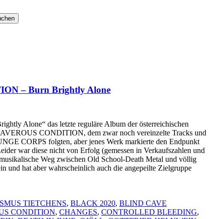
 – Burn Brightly Alone
rightly Alone“ das letzte reguläre Album der österreichischen
ADAVEROUS CONDITION, dem zwar noch vereinzelte Tracks und
NGE CORPS folgten, aber jenes Werk markierte den Endpunkt
Leider war diese nicht von Erfolg (gemessen in Verkaufszahlen und
r musikalische Weg zwischen Old School-Death Metal und völlig
in und hat aber wahrscheinlich auch die angepeilte Zielgruppe
SMUS TIETCHENS
,
BLACK 2020
,
BLIND CAVE
S CONDITION
,
CHANGES
,
CONTROLLED BLEEDING
,