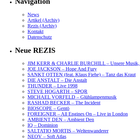
Navigation
News
Artikel (Archiv)
Rezis (Archiv)
Kontakt
Datenschutz
Neue REZIS
JIM KERR & CHARLIE BURCHILL – Unsere Musik, U
JOE JACKSON – Hope And Fury
SANKT OTTEN (feat. Klaus Fiehe) – Tanz das Kraut
DIE ANSTALT – Die Anstalt
THUNDER – Live 1998
STEVE HOGARTH – SPQR
MICHAEL VORFELD – Glühlampenmusik
RASHAD BECKER – The Incident
BIOSCOPE – Gentö
FOREIGNER – All Engines On – Live in London
AMBIENT DEN – Ambient Den
IQ – Dominion
SALTATIO MORTIS – Weltenwanderer
NEOV – Soft Atlas