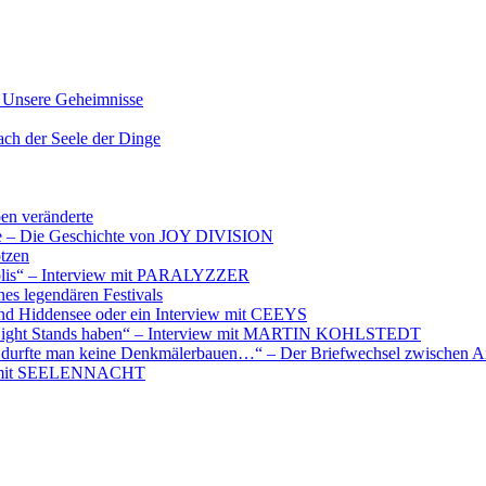
nsere Geheimnisse
der Seele der Dinge
ben veränderte
ere – Die Geschichte von JOY DIVISION
otzen
opolis“ – Interview mit PARALYZZER
es legendären Festivals
nd Hiddensee oder ein Interview mit CEEYS
e Night Stands haben“ – Interview mit MARTIN KOHLSTEDT
e durfte man keine Denkmälerbauen…“ – Der Briefwechsel zwischen A
iew mit SEELENNACHT