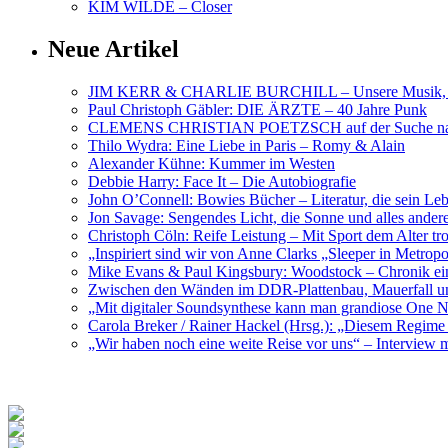
KIM WILDE – Closer
Neue Artikel
JIM KERR & CHARLIE BURCHILL – Unsere Musik, U
Paul Christoph Gäbler: DIE ÄRZTE – 40 Jahre Punk
CLEMENS CHRISTIAN POETZSCH auf der Suche nach 
Thilo Wydra: Eine Liebe in Paris – Romy & Alain
Alexander Kühne: Kummer im Westen
Debbie Harry: Face It – Die Autobiografie
John O’Connell: Bowies Bücher – Literatur, die sein Le
Jon Savage: Sengendes Licht, die Sonne und alles and
Christoph Cöln: Reife Leistung – Mit Sport dem Alter tr
„Inspiriert sind wir von Anne Clarks „Sleeper in Metr
Mike Evans & Paul Kingsbury: Woodstock – Chronik ein
Zwischen den Wänden im DDR-Plattenbau, Mauerfall u
„Mit digitaler Soundsynthese kann man grandiose On
Carola Breker / Rainer Hackel (Hrsg.): „Diesem Regim
„Wir haben noch eine weite Reise vor uns“ – Interv