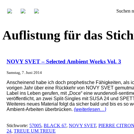
Suchen n
Auflistung für das Sti
NOVY SVET – Selected Ambient Works Vol. 3
Samstag, 7. Juni 2014
Anscheinend habe ich doch prophetische Fähigkeiten, als i
vorigen Jahr über eine Rückkehr von NOVY SVET gemutmaß
Label ins Leben gerufen, mit „Doce“ eine wundervoll-sent
veröffentlicht, an zwei Split-Singles mit SUSA 24 und SP
Weiteres neues Material folgt da sicher bald und bis es so wei
Ambient-Arbeiten überbrücken.
(weiterlesen…)
Stichworte:
57005
,
BLACK 67
,
NOVY SVET
,
PIERRE CITRO
24
,
TREUE UM TREUE