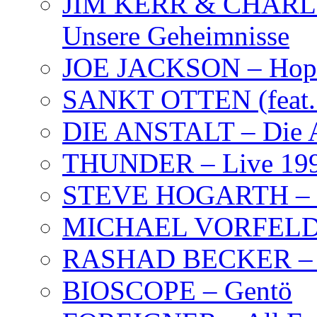
JIM KERR & CHARLI
Unsere Geheimnisse
JOE JACKSON – Hope
SANKT OTTEN (feat. K
DIE ANSTALT – Die A
THUNDER – Live 19
STEVE HOGARTH –
MICHAEL VORFELD –
RASHAD BECKER – T
BIOSCOPE – Gentö