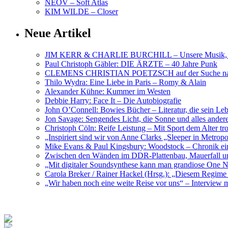
NEOV – Soft Atlas
KIM WILDE – Closer
Neue Artikel
JIM KERR & CHARLIE BURCHILL – Unsere Musik, U
Paul Christoph Gäbler: DIE ÄRZTE – 40 Jahre Punk
CLEMENS CHRISTIAN POETZSCH auf der Suche nach 
Thilo Wydra: Eine Liebe in Paris – Romy & Alain
Alexander Kühne: Kummer im Westen
Debbie Harry: Face It – Die Autobiografie
John O’Connell: Bowies Bücher – Literatur, die sein Le
Jon Savage: Sengendes Licht, die Sonne und alles and
Christoph Cöln: Reife Leistung – Mit Sport dem Alter tr
„Inspiriert sind wir von Anne Clarks „Sleeper in Metr
Mike Evans & Paul Kingsbury: Woodstock – Chronik ein
Zwischen den Wänden im DDR-Plattenbau, Mauerfall u
„Mit digitaler Soundsynthese kann man grandiose On
Carola Breker / Rainer Hackel (Hrsg.): „Diesem Regim
„Wir haben noch eine weite Reise vor uns“ – Interv