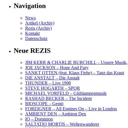
Navigation
News
Artikel (Archiv)
Rezis (Archiv)
Kontakt
Datenschutz
Neue REZIS
JIM KERR & CHARLIE BURCHILL – Unsere Musik, U
JOE JACKSON – Hope And Fury
SANKT OTTEN (feat. Klaus Fiehe) – Tanz das Kraut
DIE ANSTALT – Die Anstalt
THUNDER – Live 1998
STEVE HOGARTH – SPQR
MICHAEL VORFELD – Glühlampenmusik
RASHAD BECKER – The Incident
BIOSCOPE – Gentö
FOREIGNER – All Engines On – Live in London
AMBIENT DEN – Ambient Den
IQ – Dominion
SALTATIO MORTIS – Weltenwanderer