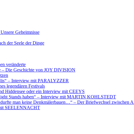
nsere Geheimnisse
der Seele der Dinge
ben veränderte
ere – Die Geschichte von JOY DIVISION
otzen
opolis“ – Interview mit PARALYZZER
es legendären Festivals
nd Hiddensee oder ein Interview mit CEEYS
e Night Stands haben“ – Interview mit MARTIN KOHLSTEDT
e durfte man keine Denkmälerbauen…“ – Der Briefwechsel zwischen A
iew mit SEELENNACHT