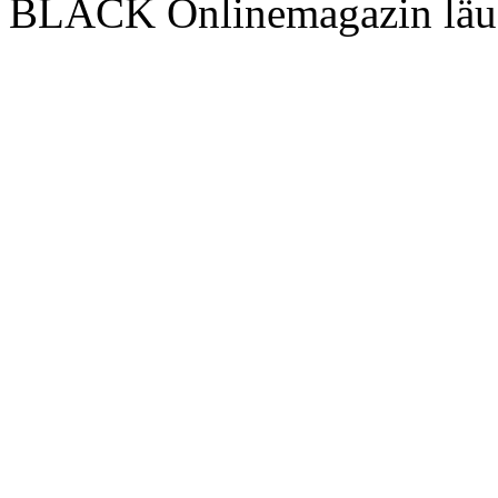
BLACK Onlinemagazin läu