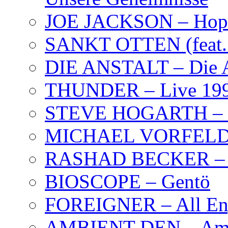
JOE JACKSON – Hope
SANKT OTTEN (feat. K
DIE ANSTALT – Die A
THUNDER – Live 19
STEVE HOGARTH –
MICHAEL VORFELD –
RASHAD BECKER – T
BIOSCOPE – Gentö
FOREIGNER – All Eng
AMBIENT DEN – Amb