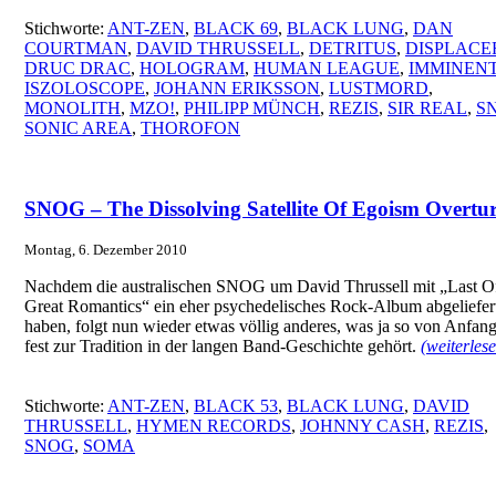
Stichworte:
ANT-ZEN
,
BLACK 69
,
BLACK LUNG
,
DAN
COURTMAN
,
DAVID THRUSSELL
,
DETRITUS
,
DISPLACE
DRUC DRAC
,
HOLOGRAM
,
HUMAN LEAGUE
,
IMMINEN
ISZOLOSCOPE
,
JOHANN ERIKSSON
,
LUSTMORD
,
MONOLITH
,
MZO!
,
PHILIPP MÜNCH
,
REZIS
,
SIR REAL
,
S
SONIC AREA
,
THOROFON
SNOG – The Dissolving Satellite Of Egoism Overtu
Montag, 6. Dezember 2010
Nachdem die australischen SNOG um David Thrussell mit „Last O
Great Romantics“ ein eher psychedelisches Rock-Album abgeliefer
haben, folgt nun wieder etwas völlig anderes, was ja so von Anfan
fest zur Tradition in der langen Band-Geschichte gehört.
(weiterles
Stichworte:
ANT-ZEN
,
BLACK 53
,
BLACK LUNG
,
DAVID
THRUSSELL
,
HYMEN RECORDS
,
JOHNNY CASH
,
REZIS
,
SNOG
,
SOMA