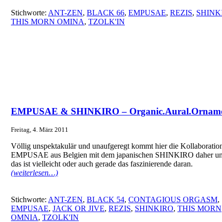
Stichworte:
ANT-ZEN
,
BLACK 66
,
EMPUSAE
,
REZIS
,
SHINK
THIS MORN OMINA
,
TZOLK'IN
EMPUSAE & SHINKIRO – Organic.Aural.Orname
Freitag, 4. März 2011
Völlig unspektakulär und unaufgeregt kommt hier die Kollaboratio
EMPUSAE aus Belgien mit dem japanischen SHINKIRO daher u
das ist vielleicht oder auch gerade das faszinierende daran.
(weiterlesen…)
Stichworte:
ANT-ZEN
,
BLACK 54
,
CONTAGIOUS ORGASM
,
EMPUSAE
,
JACK OR JIVE
,
REZIS
,
SHINKIRO
,
THIS MORN
OMNIA
,
TZOLK'IN