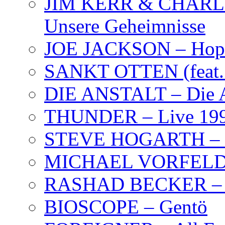
JIM KERR & CHARLI
Unsere Geheimnisse
JOE JACKSON – Hope
SANKT OTTEN (feat. K
DIE ANSTALT – Die A
THUNDER – Live 19
STEVE HOGARTH –
MICHAEL VORFELD –
RASHAD BECKER – T
BIOSCOPE – Gentö