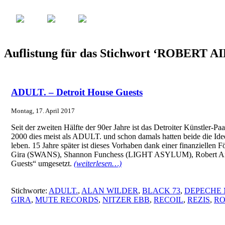
Auflistung für das Stichwort ‘ROBERT
ADULT. – Detroit House Guests
Montag, 17. April 2017
Seit der zweiten Hälfte der 90er Jahre ist das Detroiter Künstler
2000 dies meist als ADULT. und schon damals hatten beide die Ide
leben. 15 Jahre später ist dieses Vorhaben dank einer finanziell
Gira (SWANS), Shannon Funchess (LIGHT ASYLUM), Robert Aiki
Guests“ umgesetzt.
(weiterlesen…)
Stichworte:
ADULT.
,
ALAN WILDER
,
BLACK 73
,
DEPECHE
GIRA
,
MUTE RECORDS
,
NITZER EBB
,
RECOIL
,
REZIS
,
RO