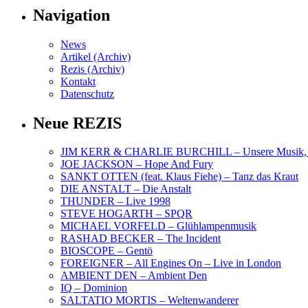
Navigation
News
Artikel (Archiv)
Rezis (Archiv)
Kontakt
Datenschutz
Neue REZIS
JIM KERR & CHARLIE BURCHILL – Unsere Musik, U
JOE JACKSON – Hope And Fury
SANKT OTTEN (feat. Klaus Fiehe) – Tanz das Kraut
DIE ANSTALT – Die Anstalt
THUNDER – Live 1998
STEVE HOGARTH – SPQR
MICHAEL VORFELD – Glühlampenmusik
RASHAD BECKER – The Incident
BIOSCOPE – Gentö
FOREIGNER – All Engines On – Live in London
AMBIENT DEN – Ambient Den
IQ – Dominion
SALTATIO MORTIS – Weltenwanderer