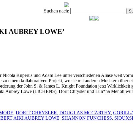
Suchen nach:
 AIKI AUBREY LOWE’
-Paar Nicola Kuperus und Adam Lee unter verschiedenen Aliase weit vor
e zu einem kollaborativen Projekt, wo sie mit anderen Musikern über 
en Förderung der John S. & James L. Knight Foundation jetzt Wirklic
 Aubrey Lowe (LICHENS), Dorit Chrysler und Lun*na Menoh wurde 
 MODE
,
DORIT CHRYSLER
,
DOUGLAS MCCARTHY
,
GORILL
BERT AIKI AUBREY LOWE
,
SHANNON FUNCHESS
,
SIOUXS