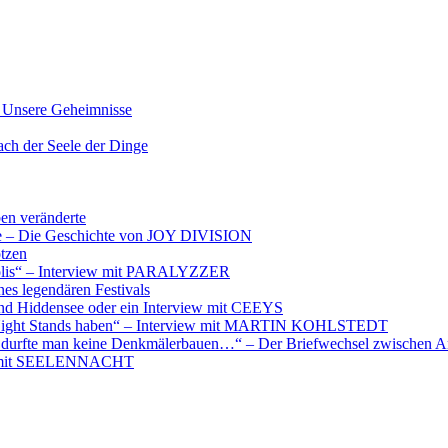
nsere Geheimnisse
der Seele der Dinge
ben veränderte
ere – Die Geschichte von JOY DIVISION
otzen
opolis“ – Interview mit PARALYZZER
es legendären Festivals
nd Hiddensee oder ein Interview mit CEEYS
e Night Stands haben“ – Interview mit MARTIN KOHLSTEDT
e durfte man keine Denkmälerbauen…“ – Der Briefwechsel zwischen A
iew mit SEELENNACHT