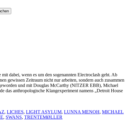
ne mit dabei, wenn es um den sogenannten Electroclash geht. Ab
einen gewissen Zeitraum nicht nur arbeiten, sondern auch zusammen
hkeit geworden und mit Douglas McCarthy (NITZER EBB), Michael
das anthropologische Klangexperiment namens „Detroit House
AZ
,
LICHES
,
LIGHT ASYLUM
,
LUNNA MENOH
,
MICHAEL
IE
,
SWANS
,
TRENTEMØLLER