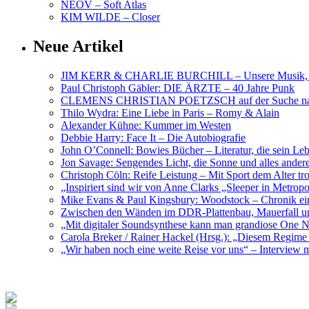
NEOV – Soft Atlas
KIM WILDE – Closer
Neue Artikel
JIM KERR & CHARLIE BURCHILL – Unsere Musik, U
Paul Christoph Gäbler: DIE ÄRZTE – 40 Jahre Punk
CLEMENS CHRISTIAN POETZSCH auf der Suche nach 
Thilo Wydra: Eine Liebe in Paris – Romy & Alain
Alexander Kühne: Kummer im Westen
Debbie Harry: Face It – Die Autobiografie
John O’Connell: Bowies Bücher – Literatur, die sein Le
Jon Savage: Sengendes Licht, die Sonne und alles and
Christoph Cöln: Reife Leistung – Mit Sport dem Alter tr
„Inspiriert sind wir von Anne Clarks „Sleeper in Metr
Mike Evans & Paul Kingsbury: Woodstock – Chronik ein
Zwischen den Wänden im DDR-Plattenbau, Mauerfall u
„Mit digitaler Soundsynthese kann man grandiose On
Carola Breker / Rainer Hackel (Hrsg.): „Diesem Regim
„Wir haben noch eine weite Reise vor uns“ – Interv