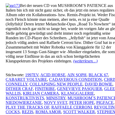
Bei der neuen CD von MUSHROOM’S PATIENCE aus
Italien bin ich mir nicht ganz sicher, ob das jetzt ein neues reguläres
Album oder ein Kollaborations- bzw. Remix-Projekt ist. Weder Fis
noch Fleisch könnte man meinen, aber nein, es ist ja eine Qualle
(Jellyfish)! Deren letzter Melancholie-Opus „Road To Nowhere“ ist
eigentlich noch gar nicht so lange her, wurde im vorigen Jahr an gle
Stelle gehörig gewürdigt und dreht immer noch regelmäßig seine
Runden im CD-Player des Schreibers. „Jellyfish“ ist jetzt vom Ansa
jedoch völlig anders und Raffaele Cerroni bzw. Dither Graf hat in 
Zusammenarbeit mit Walter Robotka von Klanggalerie für 12 der
insgesamt 13 Songs Gast-Sänger wie -Musiker eingeladen, die somi
völlig neue Einflüsse in das an sich schon breitgefächerten
Klangspektrum des Projektes einbringen.
(weiterlesen…)
Stichworte:
1997EV
,
ACID HORSE
,
AIN SOPH
,
BLACK 67
,
CABARET VOLTAIRE
,
CADAVEROUS CONDITION
,
CHRI
CONNELLY
,
COLLAPSING NEW PEOPLE
,
DAVID BOWIE
,
DITHER CRAF
,
FINITRIBE
,
GENEVIEVE PASQUIER
,
GLE
WALLIS
,
KIRLIAN CAMERA
,
KLANGGALERIE
,
KONSTRUKTIVISTS
,
MINISTRY
,
MUSHROOM`S PATIENC
NIEDOWIERZANIE
,
NOVY SVET
,
PETER HOPE
,
PIGFACE
,
PLAY THE TRACKS OF
,
RAFFAELE CERRONI
,
REVOLTI
COCKS
,
REZIS
,
ROMA AMOR
,
SCOTT WALKER
,
STEPHE