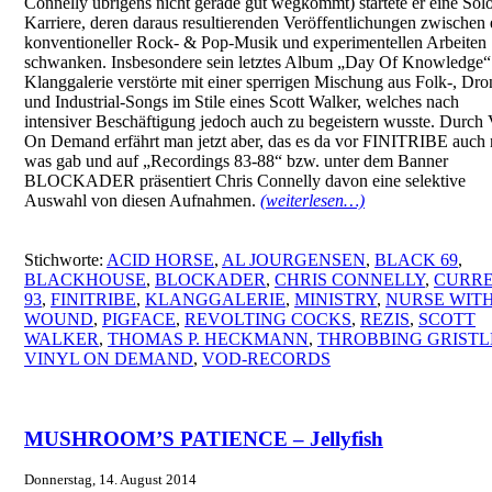
Connelly übrigens nicht gerade gut wegkommt) startete er eine Sol
Karriere, deren daraus resultierenden Veröffentlichungen zwischen 
konventioneller Rock- & Pop-Musik und experimentellen Arbeiten
schwanken. Insbesondere sein letztes Album „Day Of Knowledge“
Klanggalerie verstörte mit einer sperrigen Mischung aus Folk-, Dro
und Industrial-Songs im Stile eines Scott Walker, welches nach
intensiver Beschäftigung jedoch auch zu begeistern wusste. Durch 
On Demand erfährt man jetzt aber, das es da vor FINITRIBE auch
was gab und auf „Recordings 83-88“ bzw. unter dem Banner
BLOCKADER präsentiert Chris Connelly davon eine selektive
Auswahl von diesen Aufnahmen.
(weiterlesen…)
Stichworte:
ACID HORSE
,
AL JOURGENSEN
,
BLACK 69
,
BLACKHOUSE
,
BLOCKADER
,
CHRIS CONNELLY
,
CURR
93
,
FINITRIBE
,
KLANGGALERIE
,
MINISTRY
,
NURSE WIT
WOUND
,
PIGFACE
,
REVOLTING COCKS
,
REZIS
,
SCOTT
WALKER
,
THOMAS P. HECKMANN
,
THROBBING GRISTL
VINYL ON DEMAND
,
VOD-RECORDS
MUSHROOM’S PATIENCE – Jellyfish
Donnerstag, 14. August 2014