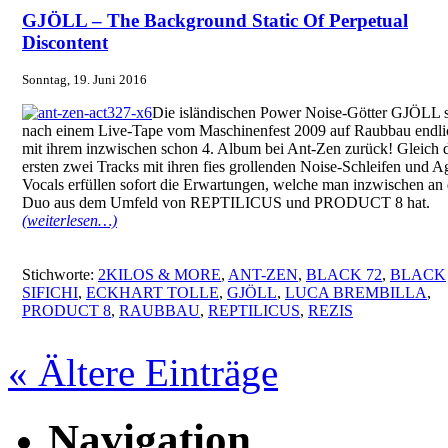
GJÖLL – The Background Static Of Perpetual
Discontent
Sonntag, 19. Juni 2016
Die isländischen Power Noise-Götter GJÖLL 
nach einem Live-Tape vom Maschinenfest 2009 auf Raubbau endli
mit ihrem inzwischen schon 4. Album bei Ant-Zen zurück! Gleich 
ersten zwei Tracks mit ihren fies grollenden Noise-Schleifen und A
Vocals erfüllen sofort die Erwartungen, welche man inzwischen an
Duo aus dem Umfeld von REPTILICUS und PRODUCT 8 hat.
(weiterlesen…)
Stichworte:
2KILOS & MORE
,
ANT-ZEN
,
BLACK 72
,
BLACK
SIFICHI
,
ECKHART TOLLE
,
GJÖLL
,
LUCA BREMBILLA
,
PRODUCT 8
,
RAUBBAU
,
REPTILICUS
,
REZIS
« Ältere Einträge
Navigation