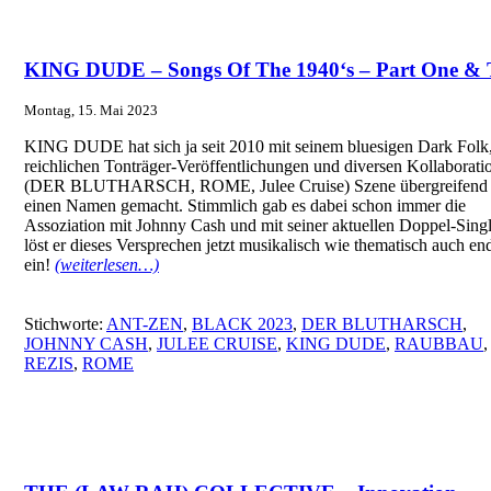
KING DUDE – Songs Of The 1940‘s – Part One &
Montag, 15. Mai 2023
KING DUDE hat sich ja seit 2010 mit seinem bluesigen Dark Folk
reichlichen Tonträger-Veröffentlichungen und diversen Kollaborati
(DER BLUTHARSCH, ROME, Julee Cruise) Szene übergreifend
einen Namen gemacht. Stimmlich gab es dabei schon immer die
Assoziation mit Johnny Cash und mit seiner aktuellen Doppel-Sing
löst er dieses Versprechen jetzt musikalisch wie thematisch auch en
ein!
(weiterlesen…)
Stichworte:
ANT-ZEN
,
BLACK 2023
,
DER BLUTHARSCH
,
JOHNNY CASH
,
JULEE CRUISE
,
KING DUDE
,
RAUBBAU
,
REZIS
,
ROME