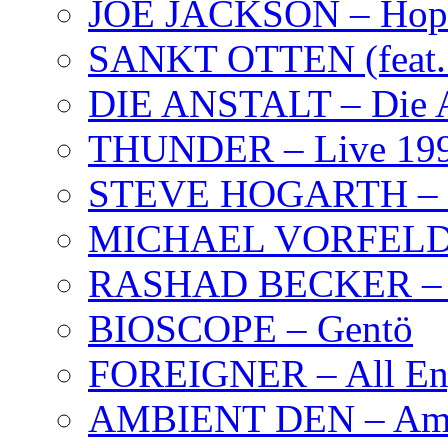
JOE JACKSON – Hope
SANKT OTTEN (feat. K
DIE ANSTALT – Die A
THUNDER – Live 19
STEVE HOGARTH –
MICHAEL VORFELD –
RASHAD BECKER – T
BIOSCOPE – Gentö
FOREIGNER – All Eng
AMBIENT DEN – Amb