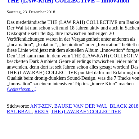
THE (LAW-RAH) COLLECTIVE – Innovation
Sonntag, 23. Dezember 2018
Das niederländische THE (LAW-RAH) COLLECTIVE um Bauke
Der Wal ist nun schon seit rund 18 Jahren aktiv und auch in Sachen
Diskografie sehr fleißig. Ihre inzwischen bisherigen 20
Veröffentlichungen waren in der Vergangenheit unter anderem als
„Incarnation“, „Isolation“, „Inspiration“ oder „Invocation“ betitelt 
diese Linie wird jetzt mit dem aktuellen Album „Innovation“ fortges
Den Titel kann man in dem vom THE (LAW-RAH) COLLECTIV
beackerten Dark Ambient-Genre allerdings inzwischen leider nicht
anwenden, denn dort ist seit Jahren schon alles gesagt worden! Das
THE (LAW-RAH) COLLECTIVE punktet dafür mit Erfahrung u
Qualität beim dronig-dunklem Sound-Design, was die 7 Tracks vo
„Innovation“ zu einem intensiven Trip ins „innere Kino“ machen.
(weiterlesen…)
Stichworte:
ANT-ZEN
,
BAUKE VAN DER WAL
,
BLACK 2018
RAUBBAU
,
REZIS
,
THE (LAW-RAH) COLLECTIVE