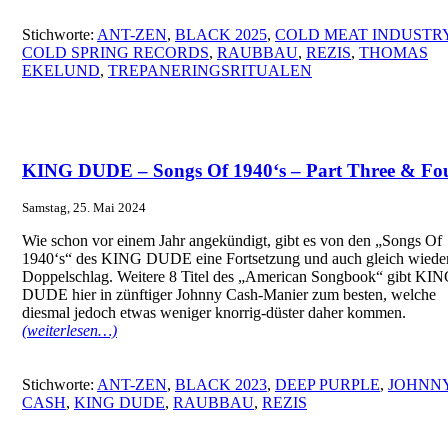
Stichworte:
ANT-ZEN
,
BLACK 2025
,
COLD MEAT INDUSTR
COLD SPRING RECORDS
,
RAUBBAU
,
REZIS
,
THOMAS
EKELUND
,
TREPANERINGSRITUALEN
KING DUDE – Songs Of 1940‘s – Part Three & Fo
Samstag, 25. Mai 2024
Wie schon vor einem Jahr angekündigt, gibt es von den „Songs Of
1940‘s“ des KING DUDE eine Fortsetzung und auch gleich wieder
Doppelschlag. Weitere 8 Titel des „American Songbook“ gibt KI
DUDE hier in zünftiger Johnny Cash-Manier zum besten, welche
diesmal jedoch etwas weniger knorrig-düster daher kommen.
(weiterlesen…)
Stichworte:
ANT-ZEN
,
BLACK 2023
,
DEEP PURPLE
,
JOHNN
CASH
,
KING DUDE
,
RAUBBAU
,
REZIS