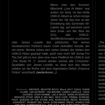
Wenn man den Konzert-
Mitschnitt „Live At Metro“ mal
außen vor lässt, ist das letzte
UNKLE-Album ja schon einige
Jahre her. Ob das nun an der
Einstellung des Surrender All-
Labels lag, auf welchem nach
dem Ende von Mo Wax bis
2011 alle UNKLE-
Veröffentlichungen erschienen
oder James Lavelle den plötzlichen Tod seines
„The
musikalischen Partners Gavin Clark verkraften musste, der
Echt
mit seiner Stimme neben den vielen Gästen die letzten drei
bish
UNKLE-Alben geprägt hatte, weiß man nicht. Mit Songs For
von 
The Def gibt es nun aber eine neue Plattform für UNKLE und
dies
„The Road Pt. 1“ vereint wieder einmal alle Crossover-
scho
Qualitäten von James Lavelle, so dass sich das Album
anlä
nahtlos an die Reihe seit dem legendären Debüt „Psyence
Magi
Fiction“ anschließt.
(weiterlesen…)
letzt
sollt
pasto
aus
Nebe
Stichworte:
ARCHIVE
,
BEASTIE BOYS
,
Black 2017
,
ESKA
,
GAVIN
noch
CLARK
,
IAN ASTBURY
,
IAN BROWN
,
JAMES LAVELLE
,
JAVIS
Geis
COCKER
,
JOSH HOMME
,
LIELA MOSS
,
MARILYN MANSON
,
MASSIVE ATTAK
,
MIKE D
,
MO WAX
,
NICK CAVE
,
PRIMAL SCREAM
,
wollt
PULP
,
QUEENS OF THE STONE AGE
,
RADIOHEAD
,
REZIS
,
RICHARD
ASHCROFT
,
ROBERT DEL NAJA
,
SCREAMING TREES
,
SONGS FOR
THE DEF
,
SURRENDER ALL
,
THE CULT
,
THE SCREAMING TREES
,