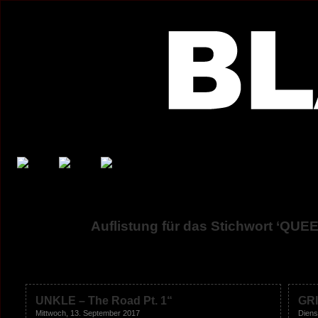
Auflistung für das Stichwort ‘Q
UNKLE – The Road Pt. 1“
GR
Mittwoch, 13. September 2017
Diens