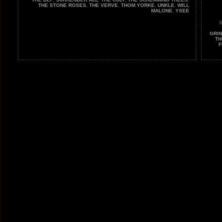
THE STONE ROSES
,
THE VERVE
,
THOM YORKE
,
UNKLE
,
WILL
MALONE
,
YSEE
S
GRI
TH
F