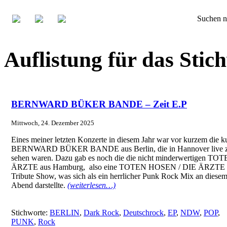
Suchen n
Auflistung für das Sti
BERNWARD BÜKER BANDE – Zeit E.P
Mittwoch, 24. Dezember 2025
Eines meiner letzten Konzerte in diesem Jahr war vor kurzem die ku
BERNWARD BÜKER BANDE aus Berlin, die in Hannover live 
sehen waren. Dazu gab es noch die die nicht minderwertigen TO
ÄRZTE aus Hamburg, also eine TOTEN HOSEN / DIE ÄRZTE
Tribute Show, was sich als ein herrlicher Punk Rock Mix an diese
Abend darstellte.
(weiterlesen…)
Stichworte:
BERLIN
,
Dark Rock
,
Deutschrock
,
EP
,
NDW
,
POP
,
PUNK
,
Rock