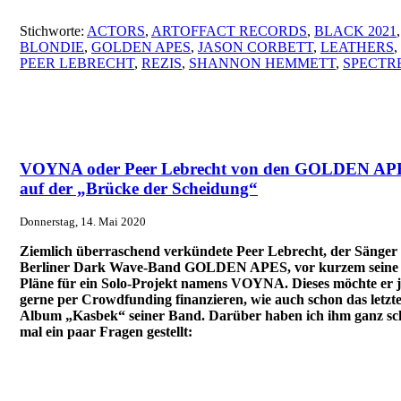
Stichworte:
ACTORS
,
ARTOFFACT RECORDS
,
BLACK 2021
,
BLONDIE
,
GOLDEN APES
,
JASON CORBETT
,
LEATHERS
,
PEER LEBRECHT
,
REZIS
,
SHANNON HEMMETT
,
SPECTR
VOYNA oder Peer Lebrecht von den GOLDEN AP
auf der „Brücke der Scheidung“
Donnerstag, 14. Mai 2020
Ziemlich überraschend verkündete Peer Lebrecht, der Sänger
Berliner Dark Wave-Band GOLDEN APES, vor kurzem seine
Pläne für ein Solo-Projekt namens VOYNA. Dieses möchte er j
gerne per Crowdfunding finanzieren, wie auch schon das letzt
Album „Kasbek“ seiner Band. Darüber haben ich ihm ganz sc
mal ein paar Fragen gestellt: