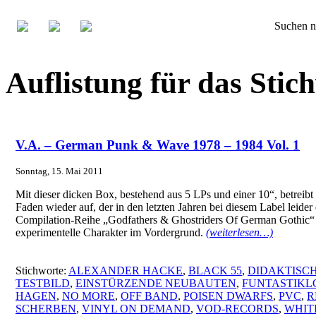
Suchen n
Auflistung für das Sti
V.A. – German Punk & Wave 1978 – 1984 Vol. 1
Sonntag, 15. Mai 2011
Mit dieser dicken Box, bestehend aus 5 LPs und einer 10“, betrei
Faden wieder auf, der in den letzten Jahren bei diesem Label leid
Compilation-Reihe „Godfathers & Ghostriders Of German Gothic“ au
experimentelle Charakter im Vordergrund.
(weiterlesen…)
Stichworte:
ALEXANDER HACKE
,
BLACK 55
,
DIDAKTISCH
TESTBILD
,
EINSTÜRZENDE NEUBAUTEN
,
FUNTASTIKL
HAGEN
,
NO MORE
,
OFF BAND
,
POISEN DWARFS
,
PVC
,
R
SCHERBEN
,
VINYL ON DEMAND
,
VOD-RECORDS
,
WHIT