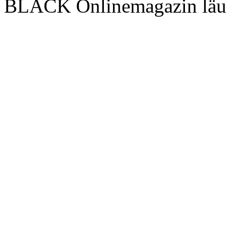
BLACK Onlinemagazin läu