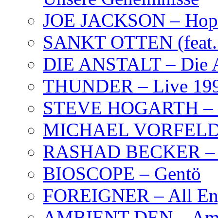
JOE JACKSON – Hope
SANKT OTTEN (feat. K
DIE ANSTALT – Die A
THUNDER – Live 19
STEVE HOGARTH –
MICHAEL VORFELD –
RASHAD BECKER – T
BIOSCOPE – Gentö
FOREIGNER – All Eng
AMBIENT DEN – Amb