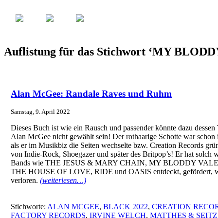
Auflistung für das Stichwort ‘MY BLO
Alan McGee: Randale Raves und Ruhm
Samstag, 9. April 2022
Dieses Buch ist wie ein Rausch und passender könnte dazu dessen T
Alan McGee nicht gewählt sein! Der rothaarige Schotte war scho
als er im Musikbiz die Seiten wechselte bzw. Creation Records gr
von Indie-Rock, Shoegazer und später des Britpop’s! Er hat solch 
Bands wie THE JESUS & MARY CHAIN, MY BLODDY VAL
THE HOUSE OF LOVE, RIDE und OASIS entdeckt, gefördert, wie
verloren.
(weiterlesen…)
Stichworte:
ALAN MCGEE
,
BLACK 2022
,
CREATION RECO
FACTORY RECORDS
,
IRVINE WELCH
,
MATTHES & SEITZ