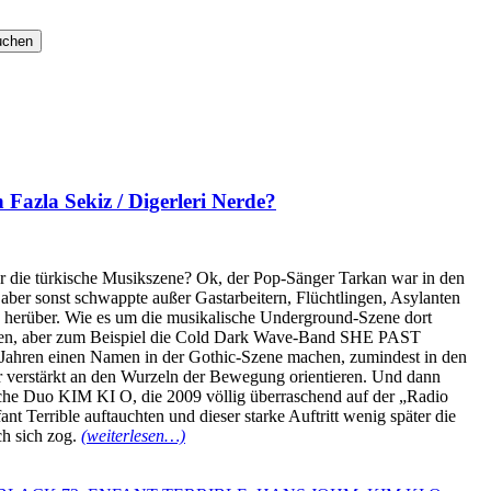
Fazla Sekiz / Digerleri Nerde?
er die türkische Musikszene? Ok, der Pop-Sänger Tarkan war in den
 aber sonst schwappte außer Gastarbeitern, Flüchtlingen, Asylanten
s herüber. Wie es um die musikalische Underground-Szene dort
aßen, aber zum Beispiel die Cold Dark Wave-Band SHE PAST
 Jahren einen Namen in der Gothic-Szene machen, zumindest in den
er verstärkt an den Wurzeln der Bewegung orientieren. Und dann
che Duo KIM KI O, die 2009 völlig überraschend auf der „Radio
t Terrible auftauchten und dieser starke Auftritt wenig später die
ch sich zog.
(weiterlesen…)