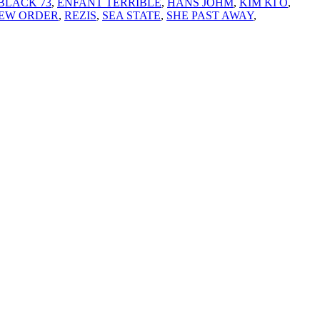
BLACK 73
,
ENFANT TERRIBLE
,
HANS JOHM
,
KIM KI O
,
EW ORDER
,
REZIS
,
SEA STATE
,
SHE PAST AWAY
,