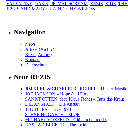
VALENTINE
,
OASIS
,
PRIMAL SCREAM
,
REZIS
,
RIDE
,
THE
JESUS AND MARY CHAIN
,
TONY WILSON
Navigation
News
Artikel (Archiv)
Rezis (Archiv)
Kontakt
Datenschutz
Neue REZIS
JIM KERR & CHARLIE BURCHILL – Unsere Musik, U
JOE JACKSON – Hope And Fury
SANKT OTTEN (feat. Klaus Fiehe) – Tanz das Kraut
DIE ANSTALT – Die Anstalt
THUNDER – Live 1998
STEVE HOGARTH – SPQR
MICHAEL VORFELD – Glühlampenmusik
RASHAD BECKER – The Incident