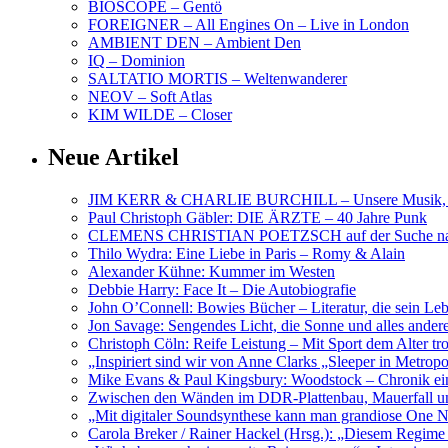
BIOSCOPE – Gentö
FOREIGNER – All Engines On – Live in London
AMBIENT DEN – Ambient Den
IQ – Dominion
SALTATIO MORTIS – Weltenwanderer
NEOV – Soft Atlas
KIM WILDE – Closer
Neue Artikel
JIM KERR & CHARLIE BURCHILL – Unsere Musik, U
Paul Christoph Gäbler: DIE ÄRZTE – 40 Jahre Punk
CLEMENS CHRISTIAN POETZSCH auf der Suche nach 
Thilo Wydra: Eine Liebe in Paris – Romy & Alain
Alexander Kühne: Kummer im Westen
Debbie Harry: Face It – Die Autobiografie
John O’Connell: Bowies Bücher – Literatur, die sein Le
Jon Savage: Sengendes Licht, die Sonne und alles and
Christoph Cöln: Reife Leistung – Mit Sport dem Alter tr
„Inspiriert sind wir von Anne Clarks „Sleeper in Metr
Mike Evans & Paul Kingsbury: Woodstock – Chronik ein
Zwischen den Wänden im DDR-Plattenbau, Mauerfall u
„Mit digitaler Soundsynthese kann man grandiose On
Carola Breker / Rainer Hackel (Hrsg.): „Diesem Regim