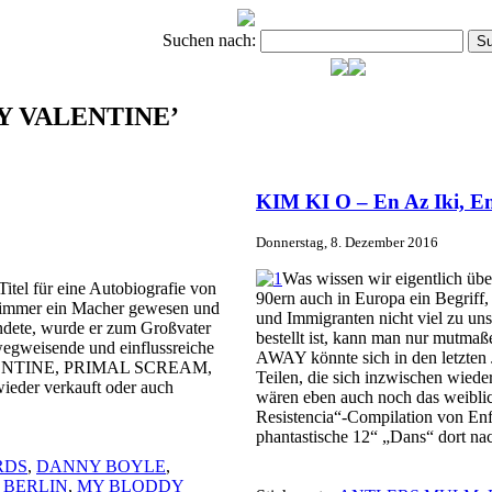
Suchen nach:
DDY VALENTINE’
KIM KI O – En Az Iki, En 
Donnerstag, 8. Dezember 2016
Was wissen wir eigentlich üb
itel für eine Autobiografie von
90ern auch in Europa ein Begriff,
n immer ein Macher gewesen und
und Immigranten nicht viel zu un
ündete, wurde er zum Großvater
bestellt ist, kann man nur mutm
wegweisende und einflussreiche
AWAY könnte sich in den letzten
ENTINE, PRIMAL SCREAM,
Teilen, die sich inzwischen wied
der verkauft oder auch
wären eben auch noch das weibli
Resistencia“-Compilation von Enfan
phantastische 12“ „Dans“ dort na
RDS
,
DANNY BOYLE
,
 BERLIN
,
MY BLODDY