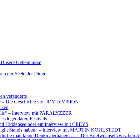
nsere Geheimnisse
der Seele der Dinge
ben veränderte
ere – Die Geschichte von JOY DIVISION
otzen
opolis“ – Interview mit PARALYZZER
es legendären Festivals
nd Hiddensee oder ein Interview mit CEEYS
e Night Stands haben“ – Interview mit MARTIN KOHLSTEDT
e durfte man keine Denkmälerbauen…“ – Der Briefwechsel zwischen A