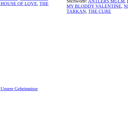
Stichworte:
ANTLERS MULM
,
 HOUSE OF LOVE
,
THE
MY BLODDY VALENTINE
,
N
TARKAN
,
THE CURE
nsere Geheimnisse