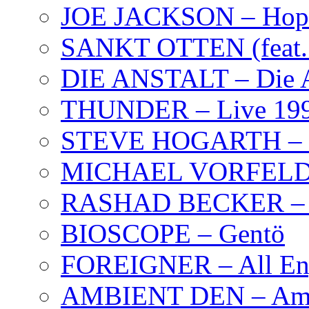
JOE JACKSON – Hope
SANKT OTTEN (feat. K
DIE ANSTALT – Die A
THUNDER – Live 19
STEVE HOGARTH –
MICHAEL VORFELD –
RASHAD BECKER – T
BIOSCOPE – Gentö
FOREIGNER – All Eng
AMBIENT DEN – Amb