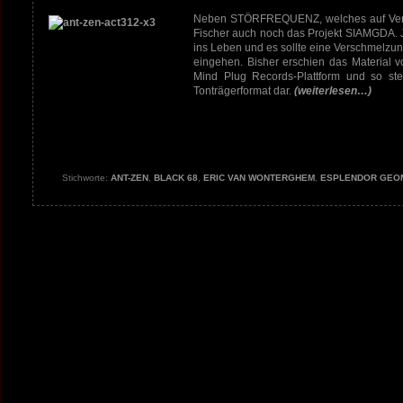
Neben STÖRFREQUENZ, welches auf Veröff
Fischer auch noch das Projekt SIAMGDA. J
ins Leben und es sollte eine Verschmelzun
eingehen. Bisher erschien das Material 
Mind Plug Records-Plattform und so stell
Tonträgerformat dar.
(weiterlesen…)
Stichworte:
ANT-ZEN
,
BLACK 68
,
ERIC VAN WONTERGHEM
,
ESPLENDOR GEO