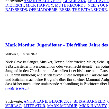
Stichworte:
AMANDA ACEVEDO
,
BLACK 2024
,
LEE HAZL
DIETRICH
,
MICK HARVEY
,
MUTE RECORDS
,
NEIL YOU
BAD SEEDS
,
OFELIADORME
,
REZIS
,
THE FATAL SHORE
,
Mark Mordue: Jugendfeuer – Die frühen Jahre des
Mittwoch, 8. März 2023
Nick Cave ist Sänger, Musiker, Texter, Schriftsteller, Maler, Schausp
Selbstdarsteller in Personalunion oder vereinfacht gesagt – ein Künst
Jungend in den 70er Jahren in Australien ist er bis heute ohne Pause
66 Jahren umtriebig wie selten zuvor. Diese komplexe Karriere mit
und Brüchen macht eine Biografie über ihn zu einer Mammut-Aufgab
dass bisher noch keine umfassende Abhandlung in Buchform über N
(weiterlesen…)
Stichworte:
ANITA LANE
,
BLACK 2023
,
BLIXA BARGELD
,
VERLAG
,
LITERATUR
,
MARK MORDUE
,
MICK HARVEY
,