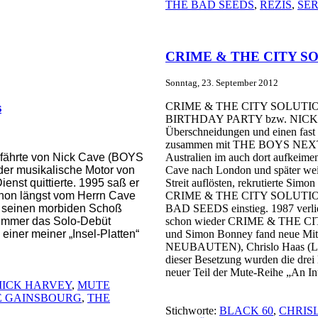
THE BAD SEEDS
,
REZIS
,
SE
CRIME & THE CITY SOLUT
Sonntag, 23. September 2012
s
CRIME & THE CITY SOLUT
BIRTHDAY PARTY
bzw
. NIC
Überschneidungen
und
einen
fast
zusammen
mit
THE BOYS NEXT
efährte von Nick Cave (BOYS
Australien
im
auch
dort
aufkeime
 musikalische Motor von
Cave
nach
London
und
später
wei
nst quittierte. 1995 saß er
Streit auflösten, rekrutierte Si
schon längst vom Herrn Cave
CRIME & THE CITY SOLUTION,
in seinen morbiden Schoß
BAD SEEDS
einstieg
. 1987 ver
 immer das Solo-Debüt
schon
wieder
CRIME & THE CI
 einer meiner „Insel-Platten“
und
Simon Bonney
fand
neue
Mit
NEUBAUTEN), Chrislo Haas
dieser Besetzung wurden die drei l
neuer Teil der Mute-Reihe „An In
ICK HARVEY
,
MUTE
E GAINSBOURG
,
THE
Stichworte:
BLACK 60
,
CHRIS