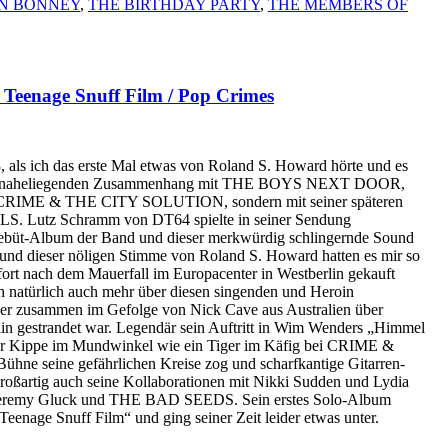
N BONNEY
,
THE BIRTHDAY PARTY
,
THE MEMBERS OF
enage Snuff Film / Pop Crimes
 als ich das erste Mal etwas von Roland S. Howard hörte und es
eher naheliegenden Zusammenhang mit THE BOYS NEXT DOOR,
ME & THE CITY SOLUTION, sondern mit seiner späteren
utz Schramm von DT64 spielte in seiner Sendung
ebüt-Album der Band und dieser merkwürdig schlingernde Sound
 und dieser nöligen Stimme von Roland S. Howard hatten es mir so
sofort nach dem Mauerfall im Europacenter in Westberlin gekauft
ch natürlich auch mehr über diesen singenden und Heroin
 der zusammen im Gefolge von Nick Cave aus Australien über
lin gestrandet war. Legendär sein Auftritt in Wim Wenders „Himmel
iner Kippe im Mundwinkel wie ein Tiger im Käfig bei CRIME &
e seine gefährlichen Kreise zog und scharfkantige Gitarren-
Großartig auch seine Kollaborationen mit Nikki Sudden und Lydia
ei Jeremy Gluck und THE BAD SEEDS. Sein erstes Solo-Album
„Teenage Snuff Film“ und ging seiner Zeit leider etwas unter.