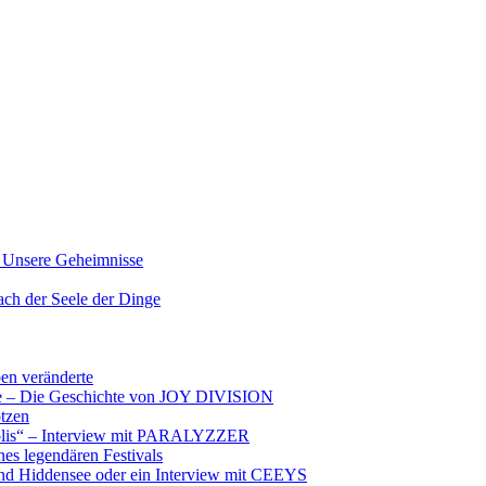
nsere Geheimnisse
der Seele der Dinge
ben veränderte
ere – Die Geschichte von JOY DIVISION
otzen
opolis“ – Interview mit PARALYZZER
es legendären Festivals
nd Hiddensee oder ein Interview mit CEEYS