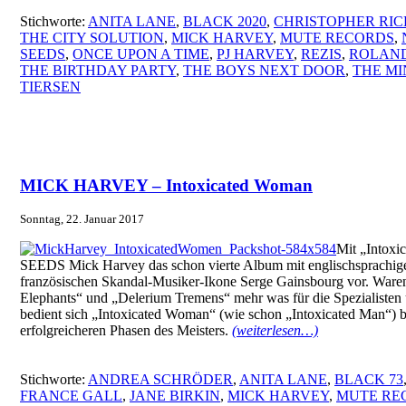
Stichworte:
ANITA LANE
,
BLACK 2020
,
CHRISTOPHER RI
THE CITY SOLUTION
,
MICK HARVEY
,
MUTE RECORDS
,
SEEDS
,
ONCE UPON A TIME
,
PJ HARVEY
,
REZIS
,
ROLAND
THE BIRTHDAY PARTY
,
THE BOYS NEXT DOOR
,
THE MI
TIERSEN
MICK HARVEY – Intoxicated Woman
Sonntag, 22. Januar 2017
Mit „Intox
SEEDS Mick Harvey das schon vierte Album mit englischsprachig
französischen Skandal-Musiker-Ikone Serge Gainsbourg vor. Ware
Elephants“ und „Delerium Tremens“ mehr was für die Spezialisten
bedient sich „Intoxicated Woman“ (wie schon „Intoxicated Man“) 
erfolgreicheren Phasen des Meisters.
(weiterlesen…)
Stichworte:
ANDREA SCHRÖDER
,
ANITA LANE
,
BLACK 73
FRANCE GALL
,
JANE BIRKIN
,
MICK HARVEY
,
MUTE RE