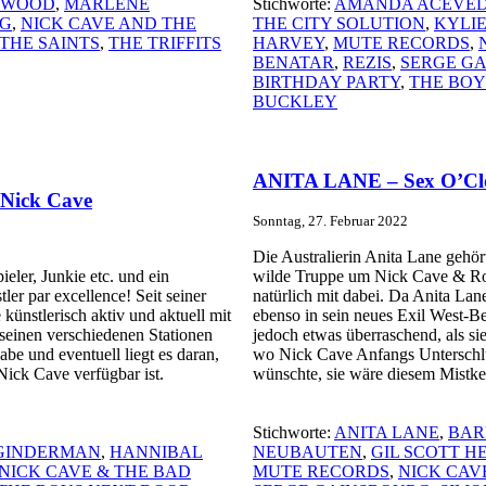
EWOOD
,
MARLENE
Stichworte:
AMANDA ACEVE
NG
,
NICK CAVE AND THE
THE CITY SOLUTION
,
KYLI
THE SAINTS
,
THE TRIFFITS
HARVEY
,
MUTE RECORDS
,
BENATAR
,
REZIS
,
SERGE G
BIRTHDAY PARTY
,
THE BOY
BUCKLEY
ANITA LANE – Sex O’Cl
 Nick Cave
Sonntag, 27. Februar 2022
Die Australierin Anita Lane ge
ieler, Junkie etc. und ein
wilde Truppe um Nick Cave & Rol
ler par excellence! Seit seiner
natürlich mit dabei. Da Anita Lan
 künstlerisch aktiv und aktuell mit
ebenso in sein neues Exil West-B
 seinen verschiedenen Stationen
jedoch etwas überraschend, als s
e und eventuell liegt es daran,
wo Nick Cave Anfangs Unterschlup
ick Cave verfügbar ist.
wünschte, sie wäre diesem Mistke
Stichworte:
ANITA LANE
,
BAR
GINDERMAN
,
HANNIBAL
NEUBAUTEN
,
GIL SCOTT H
NICK CAVE & THE BAD
MUTE RECORDS
,
NICK CAV