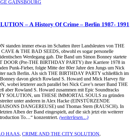
RGE GAINSBOURG
ION – A History Of Crime – Berlin 1987- 1991
ION
standen
immer etwas im Schatten
ihrer
Landsleuten von THE
K CAVE & THE BAD SEEDS, obwohl
es
sogar
personelle
 identischen Werdegang gab. Die Band um Simon Bonney
startete
 DOOR (Pre-THE BIRTHDAY PARTY)
ihre
Karriere 1978 in
nden
Punk-Fieber,
folgte
Mitte der 80er Jahre den Jungs um Nick
ter
nach Berlin. Als sich THE BIRTHDAY PARTY schließlich im
mon Bonney davon gleich Rowland S. Howard
und
Mick Harvey für
 wobei letzterer
auch
parallel
bei
Nick Cave’s
neuer
Band THE
ließ aber Rowland S. Howard
zusammen
mit
Epic Soundtracks
TY SOLUTION, um THESE IMMORTAL SOULS
zu
gründen
streiter
unter
anderen
in Alex Hacke (EINSTÜRZENDE
 (LIAISONS DANGEREUSE)
und
Thomas Stern (RAUSCH). In
etzten Alben der Band eingespielt, auf die sich jetzt ein weiterer
troduction To…“ konzentriert.
(weiterlesen…)
LO HAAS
,
CRIME AND THE CITY SOLUTION
,