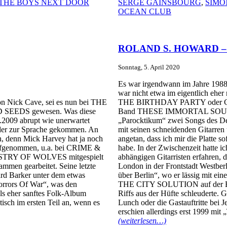
THE BOYS NEXT DOOR
SERGE GAINSBOURG
,
SIMO
OCEAN CLUB
ROLAND S. HOWARD – Te
Sonntag, 5. April 2020
Es war irgendwann im Jahre 1988,
war nicht etwa im eigentlich 
on Nick Cave, sei es nun bei THE
THE BIRTHDAY PARTY oder CRI
EEDS gewesen. Was diese
Band THESE IMMORTAL SOULS. L
.2009 abrupt wie unerwartet
„Parocktikum“ zwei Songs des D
n oder zur Sprache gekommen. An
mit seinen schneidenden Gitarren
en, denn Mick Harvey hat ja noch
angetan, dass ich mir die Platte 
ufgenommen, u.a. bei CRIME &
habe. In der Zwischenzeit hatte i
RY OF WOLVES mitgespielt
abhängigen Gitarristen erfahren,
mmen gearbeitet. Seine letzte
London in der Frontstadt Westber
ard Barker unter dem etwas
über Berlin“, wo er lässig mit e
orrors Of War“, was den
THE CITY SOLUTION auf der Bühn
ls eher sanftes Folk-Album
Riffs aus der Hüfte schleuderte. 
isch im ersten Teil an, wenn es
Lunch oder die Gastauftritte b
erschien allerdings erst 1999 mit 
(weiterlesen…)