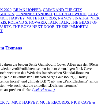
K 2020
,
BRIAN HOPPER
,
CRIME AND THE CITY
GUCKIN
,
JONNINE STANDISH
,
LEE HAZLEWOOD
,
LUTZ
MICK HARVEY
,
MUTE RECORDS
,
NANCY SINATRA
,
NICK
ZIS
,
ROLAND S. HOWARD
,
TALK TALK
,
THE BEAST OF
PARTY
,
THE BOYS NEXT DOOR
,
THESE IMMORTAL
DT
um Tremens
i Jahren die beiden Serge Gainsbourg-Cover-Alben aus den 90ern
ieder veröffentlichten, schien in dem ehemaligen Nick Cave-
 noch weiter in das Werk des französischen Skandal-Ikone zu
an“ ja die bekanntesten Hits von Serge Gainsbourg („Harley
mon Incest“ und „Initials B.B.“) ab, war „Pink Elephants“ schon
sten, wie auch jetzt die aktuellen „Delirium Tremens“
urs ansprechen dürfte.
(weiterlesen…)
CK 72
,
MICK HARVEY
,
MUTE RECORDS
,
NICK CAVE &