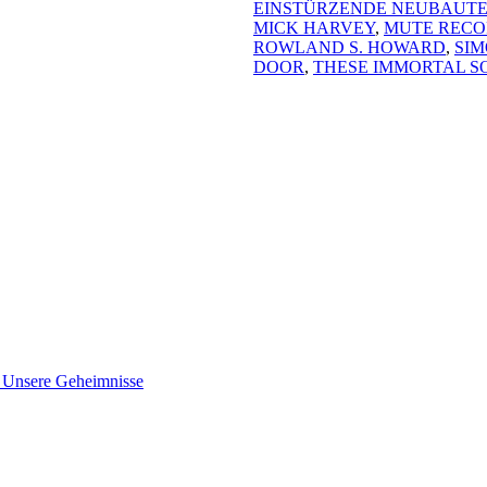
EINSTÜRZENDE NEUBAUT
MICK HARVEY
,
MUTE RECO
ROWLAND S. HOWARD
,
SI
DOOR
,
THESE IMMORTAL S
nsere Geheimnisse