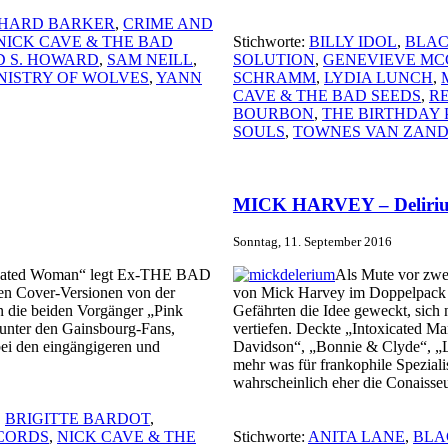
CHARD BARKER
,
CRIME AND
NICK CAVE & THE BAD
Stichworte:
BILLY IDOL
,
BLAC
 S. HOWARD
,
SAM NEILL
,
SOLUTION
,
GENEVIEVE MC
NISTRY OF WOLVES
,
YANN
SCHRAMM
,
LYDIA LUNCH
,
CAVE & THE BAD SEEDS
,
RE
BOURBON
,
THE BIRTHDAY 
SOULS
,
TOWNES VAN ZAN
MICK HARVEY – Deliri
Sonntag, 11. September 2016
icated Woman“ legt Ex-THE BAD
Als Mute vor zwe
en Cover-Versionen von der
von Mick Harvey im Doppelpack w
n die beiden Vorgänger „Pink
Gefährten die Idee geweckt, sich
 unter den Gainsbourg-Fans,
vertiefen. Deckte „Intoxicated M
bei den eingängigeren und
Davidson“, „Bonnie & Clyde“, „Le
mehr was für frankophile Speziali
wahrscheinlich eher die Conaisse
,
BRIGITTE BARDOT
,
CORDS
,
NICK CAVE & THE
Stichworte:
ANITA LANE
,
BLA