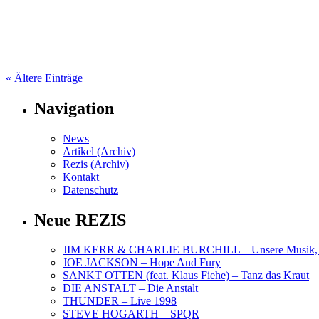
« Ältere Einträge
Navigation
News
Artikel (Archiv)
Rezis (Archiv)
Kontakt
Datenschutz
Neue REZIS
JIM KERR & CHARLIE BURCHILL – Unsere Musik, U
JOE JACKSON – Hope And Fury
SANKT OTTEN (feat. Klaus Fiehe) – Tanz das Kraut
DIE ANSTALT – Die Anstalt
THUNDER – Live 1998
STEVE HOGARTH – SPQR