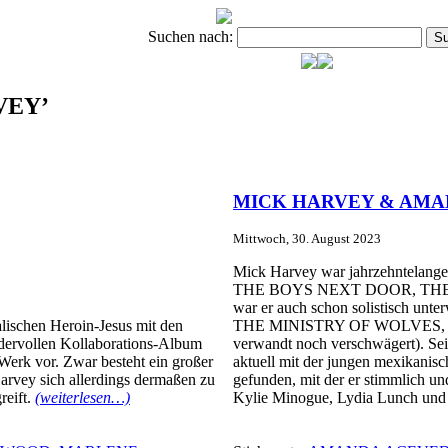
Suchen nach:
RVEY’
MICK HARVEY & AMAND
Mittwoch, 30. August 2023
Mick Harvey war jahrzehntelanger
THE BOYS NEXT DOOR, THE B
war er auch schon solistisch u
lischen Heroin-Jesus mit den
THE MINISTRY OF WOLVES, wie a
ndervollen Kollaborations-Album
verwandt noch verschwägert). Seit
erk vor. Zwar besteht ein großer
aktuell mit der jungen mexikanis
rvey sich allerdings dermaßen zu
gefunden, mit der er stimmlich un
reift.
(weiterlesen…)
Kylie Minogue, Lydia Lunch und