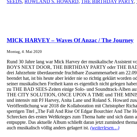
SEEDS
,
ROWLAND S. HOWARD
,
THE BIRTHDAY PARTY
,
MICK HARVEY – Waves Of Anzac / The Journey
Montag, 4. Mai 2020
Rund 30 Jahre lang war Mick Harvey der musikalische Assistent v
BOYS NEXT DOOR, THE BIRTHDAY PARTY oder THE BAD S
drei Jahrzehnte überdauernde fruchtbare Zusammenarbeit am 22.09
beendet hat, ist bis heute aber leider nie so richtig geklärt worde
seiner musikalischen Freiheit kann es eigentlich nicht gelegen hab
zu THE BAD SEES-Zeiten einige Solo- und Soundtrack-Alben a
THE CITY SOLUTION, ONCE UPON A TIME und THE MINIST
und intensiv mit PJ Harvey, Anita Lane und Roland S. Howard zusa
Veröffentlichung war 2018 die Kollaboration mit Christopher Rich
sperrigen Titel „The Fall And Rise Of Edgar Bourchier And The H
Schrecken des ersten Weltkrieges zum Thema hatte und sich dann a
entpuppte. Das aktuelle Album schließt daran jetzt zumindest themat
auch musikalisch völlig anders gelagert ist.
(weiterlesen…)