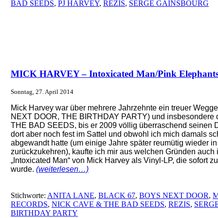
BAD SEEDS
,
PJ HARVEY
,
REZIS
,
SERGE GAINSBOURG
MICK HARVEY – Intoxicated Man/Pink Elephant
Sonntag, 27. April 2014
Mick Harvey war über mehrere Jahrzehnte ein treuer Wegg
NEXT DOOR, THE BIRTHDAY PARTY) und insbesondere der
THE BAD SEEDS, bis er 2009 völlig überraschend seinen Die
dort aber noch fest im Sattel und obwohl ich mich damals 
abgewandt hatte (um einige Jahre später reumütig wieder 
zurückzukehren), kaufte ich mir aus welchen Gründen auch
„Intoxicated Man“ von Mick Harvey als Vinyl-LP, die sofort zu
wurde.
(weiterlesen…)
Stichworte:
ANITA LANE
,
BLACK 67
,
BOYS NEXT DOOR
,
M
RECORDS
,
NICK CAVE & THE BAD SEEDS
,
REZIS
,
SERG
BIRTHDAY PARTY