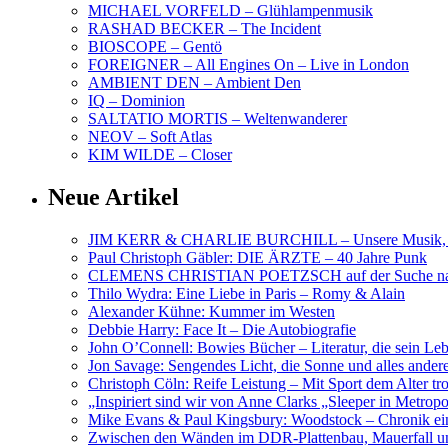
MICHAEL VORFELD – Glühlampenmusik
RASHAD BECKER – The Incident
BIOSCOPE – Gentö
FOREIGNER – All Engines On – Live in London
AMBIENT DEN – Ambient Den
IQ – Dominion
SALTATIO MORTIS – Weltenwanderer
NEOV – Soft Atlas
KIM WILDE – Closer
Neue Artikel
JIM KERR & CHARLIE BURCHILL – Unsere Musik, U
Paul Christoph Gäbler: DIE ÄRZTE – 40 Jahre Punk
CLEMENS CHRISTIAN POETZSCH auf der Suche nach 
Thilo Wydra: Eine Liebe in Paris – Romy & Alain
Alexander Kühne: Kummer im Westen
Debbie Harry: Face It – Die Autobiografie
John O’Connell: Bowies Bücher – Literatur, die sein Le
Jon Savage: Sengendes Licht, die Sonne und alles and
Christoph Cöln: Reife Leistung – Mit Sport dem Alter tr
„Inspiriert sind wir von Anne Clarks „Sleeper in Metr
Mike Evans & Paul Kingsbury: Woodstock – Chronik ein
Zwischen den Wänden im DDR-Plattenbau, Mauerfall u