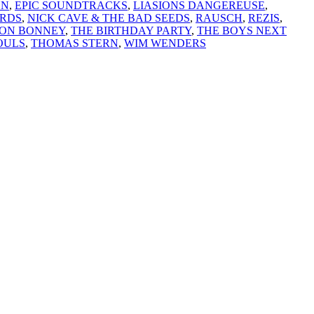
EN
,
EPIC SOUNDTRACKS
,
LIASIONS DANGEREUSE
,
RDS
,
NICK CAVE & THE BAD SEEDS
,
RAUSCH
,
REZIS
,
MON BONNEY
,
THE BIRTHDAY PARTY
,
THE BOYS NEXT
OULS
,
THOMAS STERN
,
WIM WENDERS