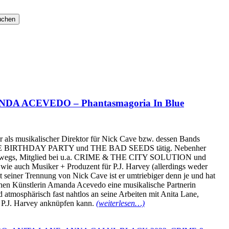
A ACEVEDO – Phantasmagoria In Blue
 als musikalischer Direktor für Nick Cave bzw. dessen Bands
IRTHDAY PARTY und THE BAD SEEDS tätig. Nebenher
nterwegs, Mitglied bei u.a. CRIME & THE CITY SOLUTION und
uch Musiker + Produzent für P.J. Harvey (allerdings weder
 seiner Trennung von Nick Cave ist er umtriebiger denn je und hat
chen Künstlerin Amanda Acevedo eine musikalische Partnerin
d atmosphärisch fast nahtlos an seine Arbeiten mit Anita Lane,
 P.J. Harvey anknüpfen kann.
(weiterlesen…)