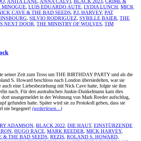
DO
,
ANITA LANE
,
ANNA CALVI
,
BLACK 2023
,
CRIME &
E MINOGUE
,
LUIS EDUARDO AUTE
,
LYDIA LUNCH
,
MICK
NICK CAVE & THE BAD SEEDS
,
P.J. HARVEY
,
PAT
AINSBOURG
,
SILVIO RODRIGUEZ
,
SYBILLE BAIER
,
THE
S NEXT DOOR
,
THE MINISTRY OF WOLVES
,
TIM
ock
hörte seiner Zeit zum Tross um THE BIRTHDAY PARTY und als die
and S. Howard beschloss nach London übersiedelten, war sie
e auch eine Liebesbeziehung mit Nick Cave hatte, folgte sie ihm
erlin nach. Für den australischen Junkie-Dunkelmann kam dies
ie dort unangemeldet in der Wohnung von Mark Reeder aufschlug,
f gefunden hatte. Später wird sie zu Protokoll geben, dass sie
rl nie begegnet!
(weiterlesen…)
RY ADAMSON
,
BLACK 2022
,
DIE HAUT
,
EINSTÜRZENDE
ERON
,
HUGO RACE
,
MARK REEDER
,
MICK HARVEY
,
E & THE BAD SEEDS
,
REZIS
,
ROLAND S. HOWARD
,