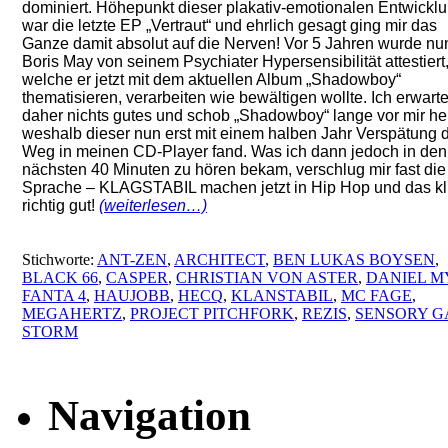
dominiert. Höhepunkt dieser plakativ-emotionalen Entwickl
war die letzte EP „Vertraut“ und ehrlich gesagt ging mir das
Ganze damit absolut auf die Nerven! Vor 5 Jahren wurde nu
Boris May von seinem Psychiater Hypersensibilität attestiert
welche er jetzt mit dem aktuellen Album „Shadowboy“
thematisieren, verarbeiten wie bewältigen wollte. Ich erwart
daher nichts gutes und schob „Shadowboy“ lange vor mir her
weshalb dieser nun erst mit einem halben Jahr Verspätung 
Weg in meinen CD-Player fand. Was ich dann jedoch in den
nächsten 40 Minuten zu hören bekam, verschlug mir fast die
Sprache – KLAGSTABIL machen jetzt in Hip Hop und das kl
richtig gut!
(weiterlesen…)
Stichworte:
ANT-ZEN
,
ARCHITECT
,
BEN LUKAS BOYSEN
,
BLACK 66
,
CASPER
,
CHRISTIAN VON ASTER
,
DANIEL M
FANTA 4
,
HAUJOBB
,
HECQ
,
KLANSTABIL
,
MC FAGE
,
MEGAHERTZ
,
PROJECT PITCHFORK
,
REZIS
,
SENSORY G
STORM
Navigation