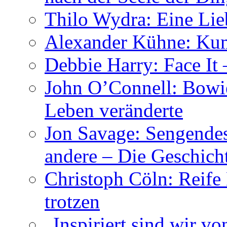
Thilo Wydra: Eine Lie
Alexander Kühne: Ku
Debbie Harry: Face It 
John O’Connell: Bowies
Leben veränderte
Jon Savage: Sengendes
andere – Die Geschic
Christoph Cöln: Reife
trotzen
„Inspiriert sind wir v