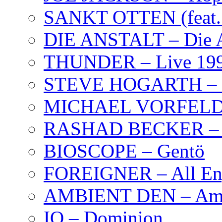
SANKT OTTEN (feat. K
DIE ANSTALT – Die A
THUNDER – Live 19
STEVE HOGARTH –
MICHAEL VORFELD –
RASHAD BECKER – T
BIOSCOPE – Gentö
FOREIGNER – All Eng
AMBIENT DEN – Amb
IQ – Dominion