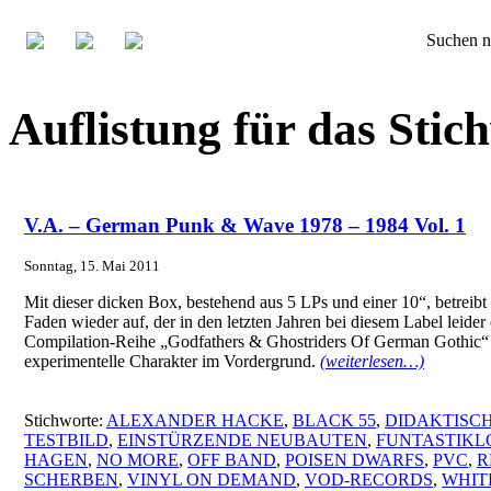
Suchen n
Auflistung für das Sti
V.A. – German Punk & Wave 1978 – 1984 Vol. 1
Sonntag, 15. Mai 2011
Mit dieser dicken Box, bestehend aus 5 LPs und einer 10“, betrei
Faden wieder auf, der in den letzten Jahren bei diesem Label leid
Compilation-Reihe „Godfathers & Ghostriders Of German Gothic“ au
experimentelle Charakter im Vordergrund.
(weiterlesen…)
Stichworte:
ALEXANDER HACKE
,
BLACK 55
,
DIDAKTISCH
TESTBILD
,
EINSTÜRZENDE NEUBAUTEN
,
FUNTASTIKL
HAGEN
,
NO MORE
,
OFF BAND
,
POISEN DWARFS
,
PVC
,
R
SCHERBEN
,
VINYL ON DEMAND
,
VOD-RECORDS
,
WHIT