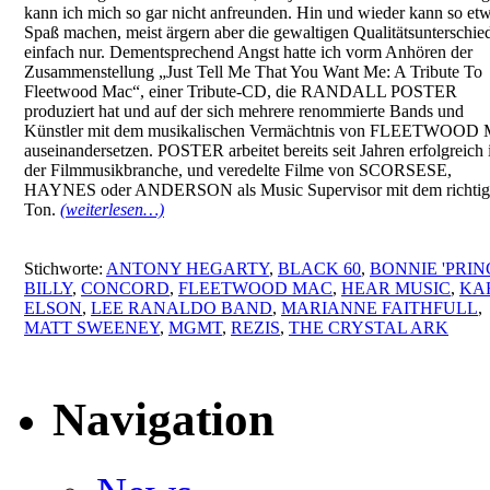
kann ich mich so gar nicht anfreunden. Hin und wieder kann so etw
Spaß machen, meist ärgern aber die gewaltigen Qualitätsunterschie
einfach nur. Dementsprechend Angst hatte ich vorm Anhören der
Zusammenstellung „Just Tell Me That You Want Me: A Tribute To
Fleetwood Mac“, einer Tribute-CD, die RANDALL POSTER
produziert hat und auf der sich mehrere renommierte Bands und
Künstler mit dem musikalischen Vermächtnis von FLEETWOO
auseinandersetzen. POSTER arbeitet bereits seit Jahren erfolgreich 
der Filmmusikbranche, und veredelte Filme von SCORSESE,
HAYNES oder ANDERSON als Music Supervisor mit dem richti
Ton.
(weiterlesen…)
Stichworte:
ANTONY HEGARTY
,
BLACK 60
,
BONNIE 'PRIN
BILLY
,
CONCORD
,
FLEETWOOD MAC
,
HEAR MUSIC
,
KA
ELSON
,
LEE RANALDO BAND
,
MARIANNE FAITHFULL
,
MATT SWEENEY
,
MGMT
,
REZIS
,
THE CRYSTAL ARK
Navigation