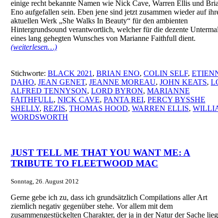
einige recht bekannte Namen wie Nick Cave, Warren Ellis und Bri
Eno aufgefallen sein. Eben jene sind jetzt zusammen wieder auf ih
aktuellen Werk „She Walks In Beauty“ für den ambienten
Hintergrundsound verantwortlich, welcher für die dezente Unterma
eines lang gehegten Wunsches von Marianne Faithfull dient.
(weiterlesen…)
Stichworte:
BLACK 2021
,
BRIAN ENO
,
COLIN SELF
,
ETIEN
DAHO
,
JEAN GENET
,
JEANNE MOREAU
,
JOHN KEATS
,
L
ALFRED TENNYSON
,
LORD BYRON
,
MARIANNE
FAITHFULL
,
NICK CAVE
,
PANTA REI
,
PERCY BYSSHE
SHELLY
,
REZIS
,
THOMAS HOOD
,
WARREN ELLIS
,
WILLI
WORDSWORTH
JUST TELL ME THAT YOU WANT ME: A
TRIBUTE TO FLEETWOOD MAC
Sonntag, 26. August 2012
Gerne gebe ich zu, dass ich grundsätzlich Compilations aller Art
ziemlich negativ gegenüber stehe. Vor allem mit dem
zusammengestückelten Charakter, der ja in der Natur der Sache lieg