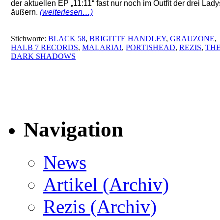
der aktuellen EP „11:11“ fast nur noch im Outfit der drei Lady
äußern.
(weiterlesen…)
Stichworte:
BLACK 58
,
BRIGITTE HANDLEY
,
GRAUZONE
,
HALB 7 RECORDS
,
MALARIA!
,
PORTISHEAD
,
REZIS
,
TH
DARK SHADOWS
Navigation
News
Artikel (Archiv)
Rezis (Archiv)