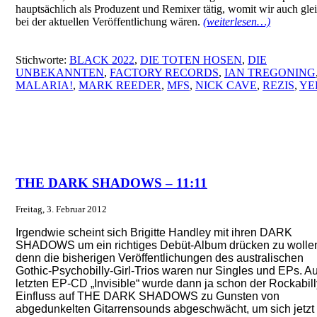
hauptsächlich als Produzent und Remixer tätig, womit wir auch gle
bei der aktuellen Veröffentlichung wären.
(weiterlesen…)
Stichworte:
BLACK 2022
,
DIE TOTEN HOSEN
,
DIE
UNBEKANNTEN
,
FACTORY RECORDS
,
IAN TREGONING
MALARIA!
,
MARK REEDER
,
MFS
,
NICK CAVE
,
REZIS
,
YE
THE DARK SHADOWS – 11:11
Freitag, 3. Februar 2012
Irgendwie scheint sich Brigitte Handley mit ihren DARK
SHADOWS um ein richtiges Debüt-Album drücken zu wolle
denn die bisherigen Veröffentlichungen des australischen
Gothic-Psychobilly-Girl-Trios waren nur Singles und EPs. Au
letzten EP-CD „Invisible“ wurde dann ja schon der Rockabill
Einfluss auf THE DARK SHADOWS zu Gunsten von
abgedunkelten Gitarrensounds abgeschwächt, um sich jetzt 