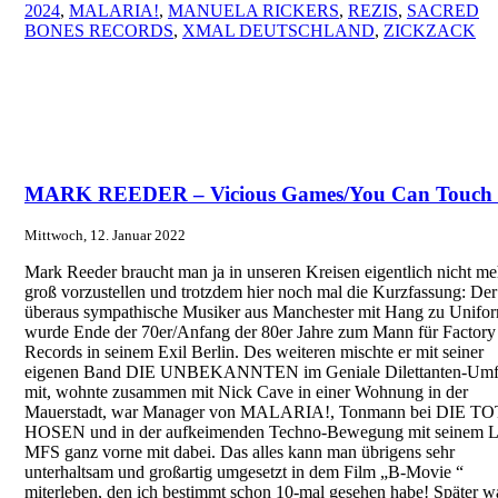
2024
,
MALARIA!
,
MANUELA RICKERS
,
REZIS
,
SACRED
BONES RECORDS
,
XMAL DEUTSCHLAND
,
ZICKZACK
MARK REEDER – Vicious Games/You Can Touch
Mittwoch, 12. Januar 2022
Mark Reeder braucht man ja in unseren Kreisen eigentlich nicht me
groß vorzustellen und trotzdem hier noch mal die Kurzfassung: Der
überaus sympathische Musiker aus Manchester mit Hang zu Unifo
wurde Ende der 70er/Anfang der 80er Jahre zum Mann für Factory
Records in seinem Exil Berlin. Des weiteren mischte er mit seiner
eigenen Band DIE UNBEKANNTEN im Geniale Dilettanten-Umf
mit, wohnte zusammen mit Nick Cave in einer Wohnung in der
Mauerstadt, war Manager von MALARIA!, Tonmann bei DIE T
HOSEN und in der aufkeimenden Techno-Bewegung mit seinem L
MFS ganz vorne mit dabei. Das alles kann man übrigens sehr
unterhaltsam und großartig umgesetzt in dem Film „B-Movie “
miterleben, den ich bestimmt schon 10-mal gesehen habe! Später wa