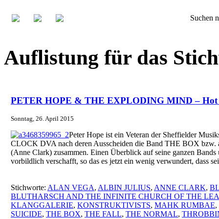
Suchen n
Auflistung für das S
PETER HOPE & THE EXPLODING MIND – Hot C
Sonntag, 26. April 2015
Peter Hope ist ein Veteran der Sheffielder Musi
CLOCK DVA nach deren Ausscheiden die Band THE BOX bzw. a
(Anne Clark) zusammen. Einen Überblick auf seine ganzen Bands u
vorbildlich verschafft, so das es jetzt ein wenig verwundert, dass 
Stichworte:
ALAN VEGA
,
ALBIN JULIUS
,
ANNE CLARK
,
BL
BLUTHARSCH AND THE INFINITE CHURCH OF THE LE
KLANGGALERIE
,
KONSTRUKTIVISTS
,
MAHK RUMBAE
,
SUICIDE
,
THE BOX
,
THE FALL
,
THE NORMAL
,
THROBBI