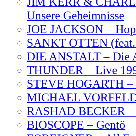
JIM KERR & CHARLI
Unsere Geheimnisse
JOE JACKSON – Hope
SANKT OTTEN (feat. K
DIE ANSTALT – Die A
THUNDER – Live 19
STEVE HOGARTH –
MICHAEL VORFELD –
RASHAD BECKER – T
BIOSCOPE – Gentö