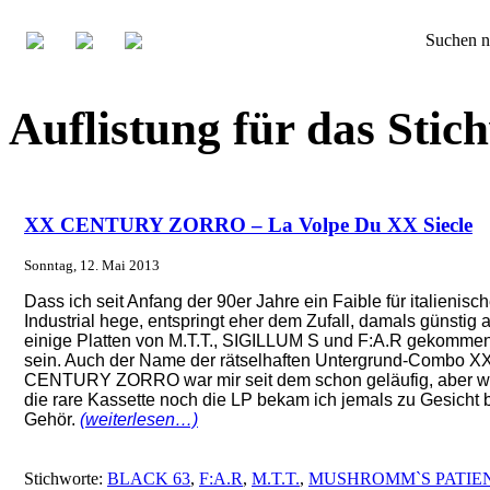
Suchen n
Auflistung für das Stic
XX CENTURY ZORRO – La Volpe Du XX Siecle
Sonntag, 12. Mai 2013
Dass ich seit Anfang der 90er Jahre ein Faible für italienisc
Industrial hege, entspringt eher dem Zufall, damals günstig 
einige Platten von M.T.T., SIGILLUM S und F:A.R gekomme
sein. Auch der Name der rätselhaften Untergrund-Combo X
CENTURY ZORRO war mir seit dem schon geläufig, aber w
die rare Kassette noch die LP bekam ich jemals zu Gesicht 
Gehör.
(weiterlesen…)
Stichworte:
BLACK 63
,
F:A.R
,
M.T.T.
,
MUSHROMM`S PATIE