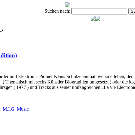
Suchen nach:
c’
ition)
der und Elektronic-Pionier Klaus Schulze einmal live zu erleben, denn
 ( Thematisch mit sechs Künstler Biographien umgesetzt ) oder die leg
age“ ( 1977 ) und Tracks aus seiner umfangreichen „La vie Electroniq
E
,
M.I.G. Music