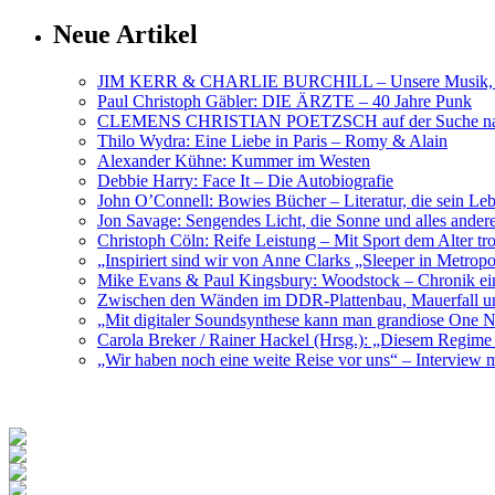
Neue Artikel
JIM KERR & CHARLIE BURCHILL – Unsere Musik, U
Paul Christoph Gäbler: DIE ÄRZTE – 40 Jahre Punk
CLEMENS CHRISTIAN POETZSCH auf der Suche nach 
Thilo Wydra: Eine Liebe in Paris – Romy & Alain
Alexander Kühne: Kummer im Westen
Debbie Harry: Face It – Die Autobiografie
John O’Connell: Bowies Bücher – Literatur, die sein Le
Jon Savage: Sengendes Licht, die Sonne und alles and
Christoph Cöln: Reife Leistung – Mit Sport dem Alter tr
„Inspiriert sind wir von Anne Clarks „Sleeper in Metr
Mike Evans & Paul Kingsbury: Woodstock – Chronik ein
Zwischen den Wänden im DDR-Plattenbau, Mauerfall u
„Mit digitaler Soundsynthese kann man grandiose On
Carola Breker / Rainer Hackel (Hrsg.): „Diesem Regim
„Wir haben noch eine weite Reise vor uns“ – Interv