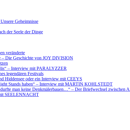
nsere Geheimnisse
der Seele der Dinge
ben veränderte
ere – Die Geschichte von JOY DIVISION
otzen
opolis“ – Interview mit PARALYZZER
es legendären Festivals
nd Hiddensee oder ein Interview mit CEEYS
e Night Stands haben“ – Interview mit MARTIN KOHLSTEDT
e durfte man keine Denkmälerbauen…“ – Der Briefwechsel zwischen A
iew mit SEELENNACHT