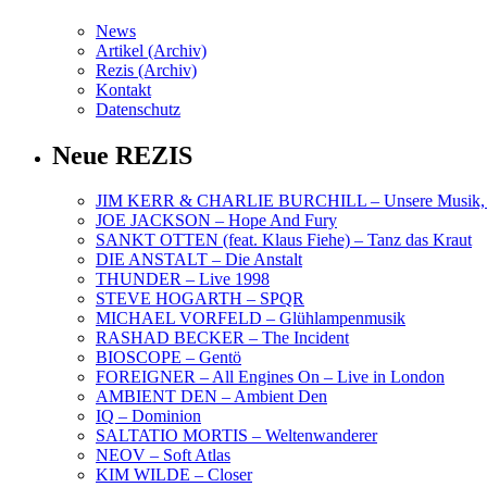
News
Artikel (Archiv)
Rezis (Archiv)
Kontakt
Datenschutz
Neue REZIS
JIM KERR & CHARLIE BURCHILL – Unsere Musik, U
JOE JACKSON – Hope And Fury
SANKT OTTEN (feat. Klaus Fiehe) – Tanz das Kraut
DIE ANSTALT – Die Anstalt
THUNDER – Live 1998
STEVE HOGARTH – SPQR
MICHAEL VORFELD – Glühlampenmusik
RASHAD BECKER – The Incident
BIOSCOPE – Gentö
FOREIGNER – All Engines On – Live in London
AMBIENT DEN – Ambient Den
IQ – Dominion
SALTATIO MORTIS – Weltenwanderer
NEOV – Soft Atlas
KIM WILDE – Closer