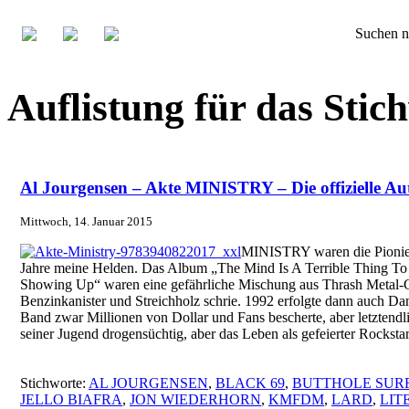
Suchen n
Auflistung für das St
Al Jourgensen – Akte MINISTRY – Die offizielle Au
Mittwoch, 14. Januar 2015
MINISTRY waren die Pioniere
Jahre meine Helden. Das Album „The Mind Is A Terrible Thing To 
Showing Up“ waren eine gefährliche Mischung aus Thrash Metal-Gi
Benzinkanister und Streichholz schrie. 1992 erfolgte dann auch
Band zwar Millionen von Dollar und Fans bescherte, aber letzten
seiner Jugend drogensüchtig, aber das Leben als gefeierter Rockst
Stichworte:
AL JOURGENSEN
,
BLACK 69
,
BUTTHOLE SUR
JELLO BIAFRA
,
JON WIEDERHORN
,
KMFDM
,
LARD
,
LIT