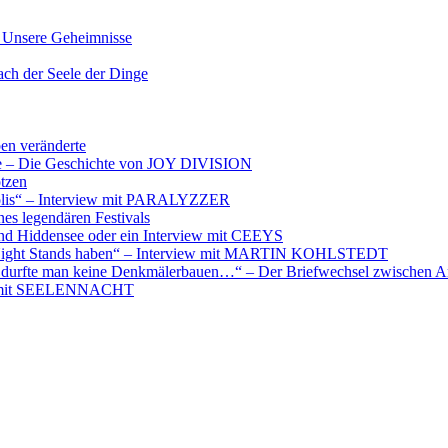
nsere Geheimnisse
der Seele der Dinge
ben veränderte
ere – Die Geschichte von JOY DIVISION
otzen
opolis“ – Interview mit PARALYZZER
es legendären Festivals
nd Hiddensee oder ein Interview mit CEEYS
e Night Stands haben“ – Interview mit MARTIN KOHLSTEDT
e durfte man keine Denkmälerbauen…“ – Der Briefwechsel zwischen A
iew mit SEELENNACHT