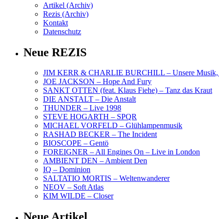
Artikel (Archiv)
Rezis (Archiv)
Kontakt
Datenschutz
Neue REZIS
JIM KERR & CHARLIE BURCHILL – Unsere Musik, U
JOE JACKSON – Hope And Fury
SANKT OTTEN (feat. Klaus Fiehe) – Tanz das Kraut
DIE ANSTALT – Die Anstalt
THUNDER – Live 1998
STEVE HOGARTH – SPQR
MICHAEL VORFELD – Glühlampenmusik
RASHAD BECKER – The Incident
BIOSCOPE – Gentö
FOREIGNER – All Engines On – Live in London
AMBIENT DEN – Ambient Den
IQ – Dominion
SALTATIO MORTIS – Weltenwanderer
NEOV – Soft Atlas
KIM WILDE – Closer
Neue Artikel