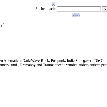
Suchen nach:
r’
 Alternativer Dark/Wave-Rock, Postpunk, Indie Shoegazer ! Die Quelle
rightness“ und „Dramaboy and Traumaqueen“ wurden zudem äußerst profe