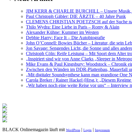
JIM KERR & CHARLIE BURCHILL – Unsere Musik, U
Paul Christoph Gäbler: DIE ÄRZTE – 40 Jahre Punk
CLEMENS CHRISTIAN POETZSCH auf der Suche nach 
Thilo Wydra: Eine Liebe in Paris – Romy & Alain
Alexander Kühne: Kummer im Westen
Debbie Harry: Face It – Die Autobiografie
John O’Connell: Bowies Bücher – Literatur, die sein Le
Jon Savage: Sengendes Licht, die Sonne und alles and
Christoph Cöln: Reife Leistung – Mit Sport dem Alter tr
„Inspiriert sind wir von Anne Clarks „Sleeper in Metr
Mike Evans & Paul Kingsbury: Woodstock – Chronik ein
Zwischen den Wänden im DDR-Plattenbau, Mauerfall u
„Mit digitaler Soundsynthese kann man grandiose On
Carola Breker / Rainer Hackel (Hrsg.): „Diesem Regim
„Wir haben noch eine weite Reise vor uns“ – Interv
BLACK Onlinemagazin läuft mit
|
|
WordPress
Login
Impressum