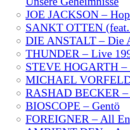
Unsere Geheimnisse
JOE JACKSON – Hope
SANKT OTTEN (feat. K
DIE ANSTALT – Die A
THUNDER – Live 19
STEVE HOGARTH –
MICHAEL VORFELD –
RASHAD BECKER – T
BIOSCOPE – Gentö
FOREIGNER – All Eng