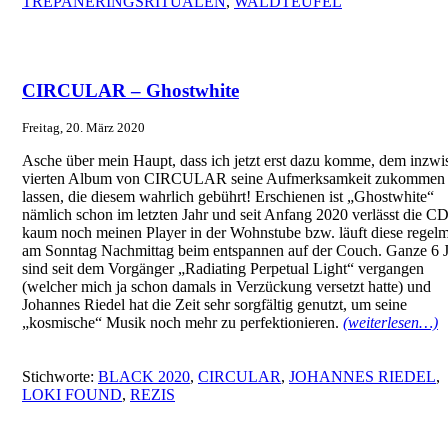
TREPANERINGSRITUALEN
,
WALDTEUFEL
CIRCULAR – Ghostwhite
Freitag, 20. März 2020
Asche über mein Haupt, dass ich jetzt erst dazu komme, dem inzwi
vierten Album von CIRCULAR seine Aufmerksamkeit zukommen
lassen, die diesem wahrlich gebührt! Erschienen ist „Ghostwhite“
nämlich schon im letzten Jahr und seit Anfang 2020 verlässt die C
kaum noch meinen Player in der Wohnstube bzw. läuft diese regel
am Sonntag Nachmittag beim entspannen auf der Couch. Ganze 6 
sind seit dem Vorgänger „Radiating Perpetual Light“ vergangen
(welcher mich ja schon damals in Verzückung versetzt hatte) und
Johannes Riedel hat die Zeit sehr sorgfältig genutzt, um seine
„kosmische“ Musik noch mehr zu perfektionieren.
(weiterlesen…)
Stichworte:
BLACK 2020
,
CIRCULAR
,
JOHANNES RIEDEL
,
LOKI FOUND
,
REZIS