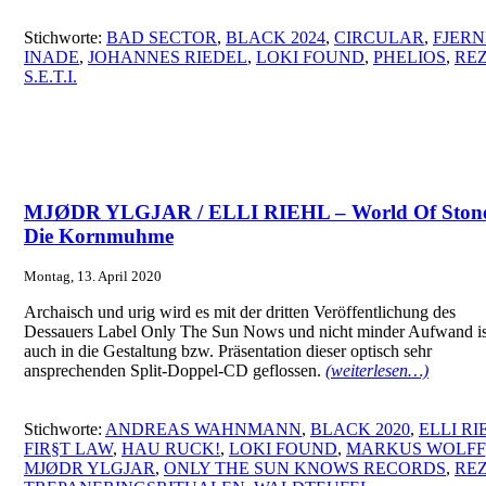
Stichworte:
BAD SECTOR
,
BLACK 2024
,
CIRCULAR
,
FJERN
INADE
,
JOHANNES RIEDEL
,
LOKI FOUND
,
PHELIOS
,
REZ
S.E.T.I.
MJØDR YLGJAR / ELLI RIEHL – World Of Stone
Die Kornmuhme
Montag, 13. April 2020
Archaisch und urig wird es mit der dritten Veröffentlichung des
Dessauers Label Only The Sun Nows und nicht minder Aufwand is
auch in die Gestaltung bzw. Präsentation dieser optisch sehr
ansprechenden Split-Doppel-CD geflossen.
(weiterlesen…)
Stichworte:
ANDREAS WAHNMANN
,
BLACK 2020
,
ELLI RI
FIR§T LAW
,
HAU RUCK!
,
LOKI FOUND
,
MARKUS WOLFF
MJØDR YLGJAR
,
ONLY THE SUN KNOWS RECORDS
,
REZ