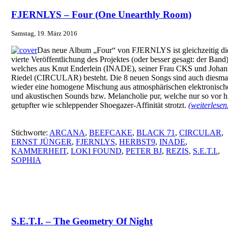
FJERNLYS – Four (One Unearthly Room)
Samstag, 19. März 2016
Das neue Album „Four“ von FJERNLYS ist gleichzeitig di
vierte Veröffentlichung des Projektes (oder besser gesagt: der Band)
welches aus Knut Enderlein (INADE), seiner Frau CKS und Johan
Riedel (CIRCULAR) besteht. Die 8 neuen Songs sind auch diesma
wieder eine homogene Mischung aus atmosphärischen elektronisch
und akustischen Sounds bzw. Melancholie pur, welche nur so vor h
getupfter wie schleppender Shoegazer-Affinität strotzt.
(weiterlese
Stichworte:
ARCANA
,
BEEFCAKE
,
BLACK 71
,
CIRCULAR
,
ERNST JÜNGER
,
FJERNLYS
,
HERBST9
,
INADE
,
KAMMERHEIT
,
LOKI FOUND
,
PETER BJ
,
REZIS
,
S.E.T.I.
,
SOPHIA
S.E.T.I. – The Geometry Of Night