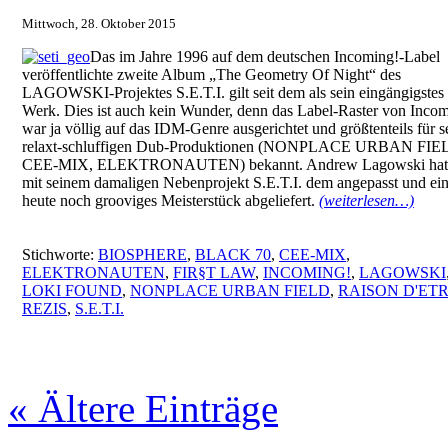
Mittwoch, 28. Oktober 2015
Das im Jahre 1996 auf dem deutschen Incoming!-Label
veröffentlichte zweite Album „The Geometry Of Night“ des
LAGOWSKI-Projektes S.E.T.I. gilt seit dem als sein eingängigstes
Werk. Dies ist auch kein Wunder, denn das Label-Raster von Inco
war ja völlig auf das IDM-Genre ausgerichtet und größtenteils für s
relaxt-schluffigen Dub-Produktionen (NONPLACE URBAN FIE
CEE-MIX, ELEKTRONAUTEN) bekannt. Andrew Lagowski hat 
mit seinem damaligen Nebenprojekt S.E.T.I. dem angepasst und ein
heute noch grooviges Meisterstück abgeliefert.
(weiterlesen…)
Stichworte:
BIOSPHERE
,
BLACK 70
,
CEE-MIX
,
ELEKTRONAUTEN
,
FIR§T LAW
,
INCOMING!
,
LAGOWSKI
LOKI FOUND
,
NONPLACE URBAN FIELD
,
RAISON D'ET
REZIS
,
S.E.T.I.
« Ältere Einträge