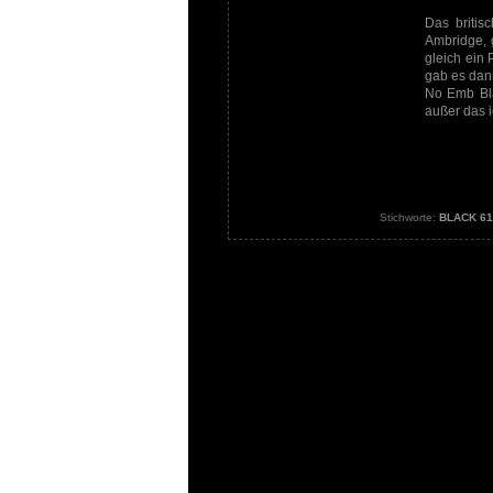
Das briti
Ambridge, 
gleich ein 
gab es dan
No Emb Bla
außer das i
Stichworte:
BLACK 61