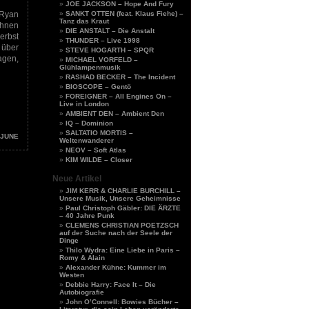
JOE JACKSON – Hope And Fury
 Ryan
SANKT OTTEN (feat. Klaus Fiehe) –
Tanz das Kraut
ihnen
DIE ANSTALT – Die Anstalt
erbst
THUNDER – Live 1998
 über
STEVE HOGARTH – SPQR
agen,
MICHAEL VORFELD –
Glühlampenmusik
RASHAD BECKER – The Incident
BIOSCOPE – Gentö
FOREIGNER – All Engines On –
Live in London
AMBIENT DEN – Ambient Den
IQ – Dominion
SALTATIO MORTIS –
 JUNE
Weltenwanderer
NEOV – Soft Atlas
KIM WILDE – Closer
Neue Artikel
JIM KERR & CHARLIE BURCHILL –
Unsere Musik, Unsere Geheimnisse
Paul Christoph Gäbler: DIE ÄRZTE
– 40 Jahre Punk
CLEMENS CHRISTIAN POETZSCH
auf der Suche nach der Seele der
Dinge
Thilo Wydra: Eine Liebe in Paris –
Romy & Alain
Alexander Kühne: Kummer im
Westen
Debbie Harry: Face It – Die
Autobiografie
John O’Connell: Bowies Bücher –