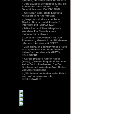
Literatur, die sein Leben veränderte
Jon Savage: Sengendes Licht, die
Sonne und alles andere – Die
Geschichte von JOY DIVISION
Christoph Cöln: Reife Leistung –
Mit Sport dem Alter trotzen
„Inspiriert sind wir von Anne
Clarks „Sleeper in Metropolis“ –
Interview mit PARALYZZER
Mike Evans & Paul Kingsbury:
Woodstock – Chronik eines
legendären Festivals
Zwischen den Wänden im DDR-
Plattenbau, Mauerfall und Hiddensee
oder ein Interview mit CEEYS
„Mit digitaler Soundsynthese kann
man grandiose One Night Stands
haben“ – Interview mit MARTIN
KOHLSTEDT
Carola Breker / Rainer Hackel
(Hrsg.): „Diesem Regime durfte man
keine Denkmälerbauen…“ – Der
Briefwechsel zwischen Arno Breker
und Albert Buesche
„Wir haben noch eine weite Reise
vor uns“ – Interview mit
SEELENNACHT