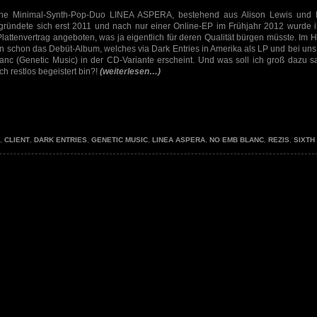
sche Minimal-Synth-Pop-Duo LINEA ASPERA, bestehend aus Alison Lewis und
gründete sich erst 2011 und nach nur einer Online-EP im Frühjahr 2012 wurde 
Plattenvertrag angeboten, was ja eigentlich für deren Qualität bürgen müsste. Im H
n schon das Debüt-Album, welches via Dark Entries in Amerika als LP und bei uns
nc (Genetic Music) in der CD-Variante erscheint. Und was soll ich groß dazu s
ch restlos begeistert bin?!
(weiterlesen…)
,
CLIENT
,
DARK ENTRIES
,
GENETIC MUSIC
,
LINEA ASPERA
,
NO EMB BLANC
,
REZIS
,
SIXTH