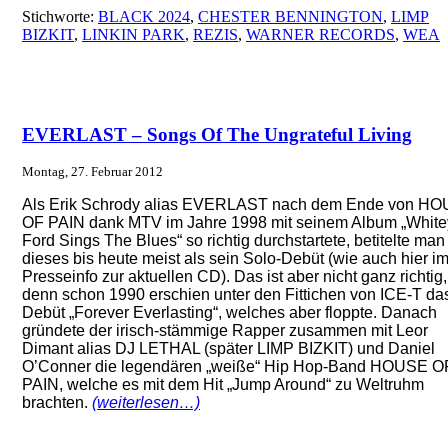
Stichworte:
BLACK 2024
,
CHESTER BENNINGTON
,
LIMP
BIZKIT
,
LINKIN PARK
,
REZIS
,
WARNER RECORDS
,
WEA
EVERLAST – Songs Of The Ungrateful Living
Montag, 27. Februar 2012
Als Erik Schrody alias EVERLAST nach dem Ende von H
OF PAIN dank MTV im Jahre 1998 mit seinem Album „White
Ford Sings The Blues“ so richtig durchstartete, betitelte man
dieses bis heute meist als sein Solo-Debüt (wie auch hier i
Presseinfo zur aktuellen CD). Das ist aber nicht ganz richtig,
denn schon 1990 erschien unter den Fittichen von ICE-T da
Debüt „Forever Everlasting“, welches aber floppte. Danach
gründete der irisch-stämmige Rapper zusammen mit Leor
Dimant alias DJ LETHAL (später LIMP BIZKIT) und Daniel
O’Conner die legendären „weiße“ Hip Hop-Band HOUSE O
PAIN, welche es mit dem Hit „Jump Around“ zu Weltruhm
brachten.
(weiterlesen…)