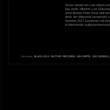
Schon wieder ein Live-Album vo
das vierte offizielle Live-Dokume
ohne Bassist Peter Hook statt fan
denn der Mitschnitt konservier
Sommer 2017 zusammen mit dem b
in Manchester aufgezeichnet wur
Stichworte:
BLACK 2019
,
FACTORY RECORDS
,
IAN CURTIS
,
JOE DUDDELL