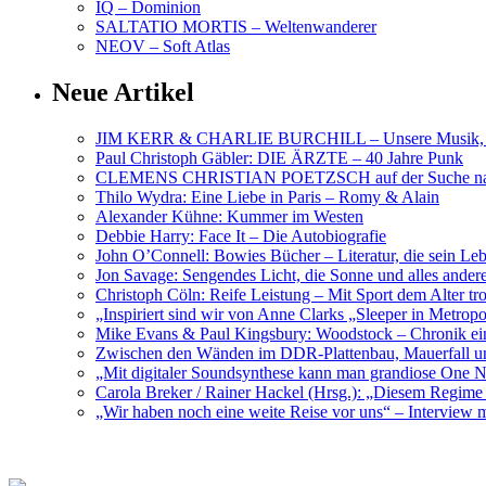
IQ – Dominion
SALTATIO MORTIS – Weltenwanderer
NEOV – Soft Atlas
Neue Artikel
JIM KERR & CHARLIE BURCHILL – Unsere Musik, U
Paul Christoph Gäbler: DIE ÄRZTE – 40 Jahre Punk
CLEMENS CHRISTIAN POETZSCH auf der Suche nach 
Thilo Wydra: Eine Liebe in Paris – Romy & Alain
Alexander Kühne: Kummer im Westen
Debbie Harry: Face It – Die Autobiografie
John O’Connell: Bowies Bücher – Literatur, die sein Le
Jon Savage: Sengendes Licht, die Sonne und alles and
Christoph Cöln: Reife Leistung – Mit Sport dem Alter tr
„Inspiriert sind wir von Anne Clarks „Sleeper in Metr
Mike Evans & Paul Kingsbury: Woodstock – Chronik ein
Zwischen den Wänden im DDR-Plattenbau, Mauerfall u
„Mit digitaler Soundsynthese kann man grandiose On
Carola Breker / Rainer Hackel (Hrsg.): „Diesem Regim
„Wir haben noch eine weite Reise vor uns“ – Interv