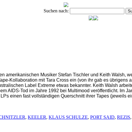
Suchen nach:
en amerikanischen Musiker Stefan Tischler und Keith Walsh, 
e Tape-Kollaboration mit Tara Cross ein (von ihr gab es übrige
stralischen Label Extreme etwas bekannter. Keith Walsh arbe
em AIDS-Tod im Jahre 1992 bei Multimood veröffentlicht. Im Ja
LPs einen fast vollständigen Querschnitt ihrer Tapes (jeweils 
CHNITZLER
,
KEELER
,
KLAUS SCHULZE
,
PORT SAID
,
REZIS