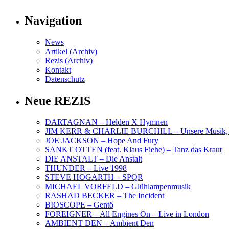
Navigation
News
Artikel (Archiv)
Rezis (Archiv)
Kontakt
Datenschutz
Neue REZIS
DARTAGNAN – Helden X Hymnen
JIM KERR & CHARLIE BURCHILL – Unsere Musik, U
JOE JACKSON – Hope And Fury
SANKT OTTEN (feat. Klaus Fiehe) – Tanz das Kraut
DIE ANSTALT – Die Anstalt
THUNDER – Live 1998
STEVE HOGARTH – SPQR
MICHAEL VORFELD – Glühlampenmusik
RASHAD BECKER – The Incident
BIOSCOPE – Gentö
FOREIGNER – All Engines On – Live in London
AMBIENT DEN – Ambient Den