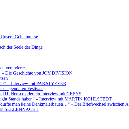
nsere Geheimnisse
der Seele der Dinge
ben veränderte
ere – Die Geschichte von JOY DIVISION
otzen
opolis“ – Interview mit PARALYZZER
es legendären Festivals
nd Hiddensee oder ein Interview mit CEEYS
e Night Stands haben“ – Interview mit MARTIN KOHLSTEDT
e durfte man keine Denkmälerbauen…“ – Der Briefwechsel zwischen A
iew mit SEELENNACHT