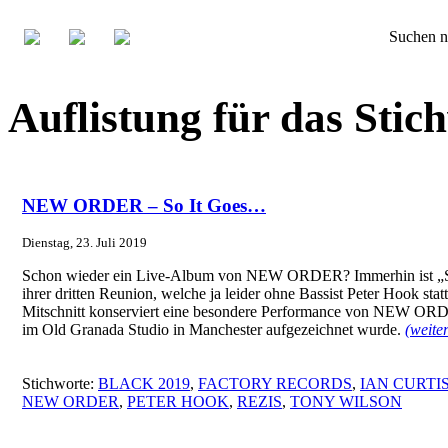
Suchen n
Auflistung für das St
NEW ORDER – So It Goes…
Dienstag, 23. Juli 2019
Schon wieder ein Live-Album von NEW ORDER? Immerhin ist „So I
ihrer dritten Reunion, welche ja leider ohne Bassist Peter Hook sta
Mitschnitt konserviert eine besondere Performance von NEW OR
im Old Granada Studio in Manchester aufgezeichnet wurde.
(weite
Stichworte:
BLACK 2019
,
FACTORY RECORDS
,
IAN CURTI
NEW ORDER
,
PETER HOOK
,
REZIS
,
TONY WILSON