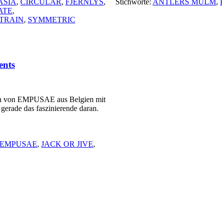
ASIA
,
CIRCULAR
,
FJERNLYS
,
Stichworte:
ANTLERS MULM
,
ATE
,
TRAIN
,
SYMMETRIC
nts
ion von EMPUSAE aus Belgien mit
gerade das faszinierende daran.
EMPUSAE
,
JACK OR JIVE
,