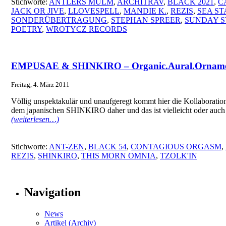
Stichworte:
ANTLERS MULM
,
ARCHITRAV
,
BLACK 2021
,
C
JACK OR JIVE
,
LLOVESPELL
,
MANDIE K.
,
REZIS
,
SEA ST
SONDERÜBERTRAGUNG
,
STEPHAN SPREER
,
SUNDAY S
POETRY
,
WROTYCZ RECORDS
EMPUSAE & SHINKIRO – Organic.Aural.Orname
Freitag, 4. März 2011
Völlig unspektakulär und unaufgeregt kommt hier die Kollaborat
dem japanischen SHINKIRO daher und das ist vielleicht oder auch 
(weiterlesen…)
Stichworte:
ANT-ZEN
,
BLACK 54
,
CONTAGIOUS ORGASM
,
REZIS
,
SHINKIRO
,
THIS MORN OMNIA
,
TZOLK'IN
Navigation
News
Artikel (Archiv)