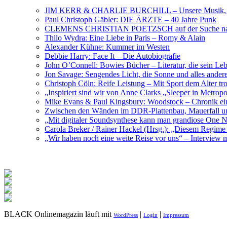
JIM KERR & CHARLIE BURCHILL – Unsere Musik, U
Paul Christoph Gäbler: DIE ÄRZTE – 40 Jahre Punk
CLEMENS CHRISTIAN POETZSCH auf der Suche nach 
Thilo Wydra: Eine Liebe in Paris – Romy & Alain
Alexander Kühne: Kummer im Westen
Debbie Harry: Face It – Die Autobiografie
John O’Connell: Bowies Bücher – Literatur, die sein Le
Jon Savage: Sengendes Licht, die Sonne und alles and
Christoph Cöln: Reife Leistung – Mit Sport dem Alter tr
„Inspiriert sind wir von Anne Clarks „Sleeper in Metr
Mike Evans & Paul Kingsbury: Woodstock – Chronik ein
Zwischen den Wänden im DDR-Plattenbau, Mauerfall u
„Mit digitaler Soundsynthese kann man grandiose On
Carola Breker / Rainer Hackel (Hrsg.): „Diesem Regim
„Wir haben noch eine weite Reise vor uns“ – Interv
BLACK Onlinemagazin läuft mit
|
|
WordPress
Login
Impressum