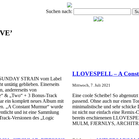
Suchen nach:
IVE’
LLOVESPELL – A Const
und SUNDAY STRAIN vom Label
t untätig geblieben. Einerseits
Mittwoch, 7. Juli 2021
n, andererseits von
e“ & „Two“ + 3 Bonus-Track
Eine coole Scheibe! So abgenutzt 
gar ein komplett neues Album mit
passend. Ohne auch nur einen Ton 
n. „A Constant Murmur“ wurde
minimalistische und sehr schick
entlicht und ist eine Sammlung
ist nicht nur einfach eine Remix-
Track-Versionen des „Logic
bereits erschienenen LLOVESPE
MULM, FJERNLYS, ARCHITRAV