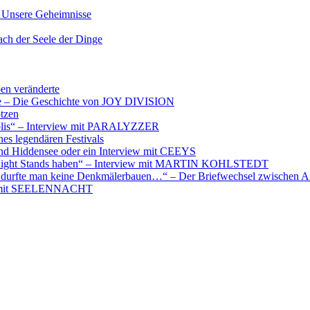
nsere Geheimnisse
der Seele der Dinge
ben veränderte
ere – Die Geschichte von JOY DIVISION
otzen
opolis“ – Interview mit PARALYZZER
es legendären Festivals
nd Hiddensee oder ein Interview mit CEEYS
e Night Stands haben“ – Interview mit MARTIN KOHLSTEDT
e durfte man keine Denkmälerbauen…“ – Der Briefwechsel zwischen A
iew mit SEELENNACHT