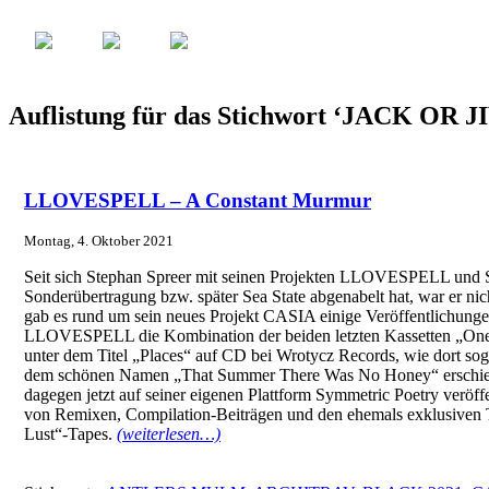
Auflistung für das Stichwort ‘JACK OR J
LLOVESPELL – A Constant Murmur
Montag, 4. Oktober 2021
Seit sich Stephan Spreer mit seinen Projekten LLOVESPELL 
Sonderübertragung bzw. später Sea State abgenabelt hat, war er nich
gab es rund um sein neues Projekt CASIA einige Veröffentlichunge
LLOVESPELL die Kombination der beiden letzten Kassetten „On
unter dem Titel „Places“ auf CD bei Wrotycz Records, wie dort so
dem schönen Namen „That Summer There Was No Honey“ erschie
dagegen jetzt auf seiner eigenen Plattform Symmetric Poetry veröff
von Remixen, Compilation-Beiträgen und den ehemals exklusiven 
Lust“-Tapes.
(weiterlesen…)