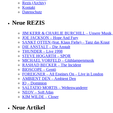
Rezis (Archiv)
Kontakt
Datenschutz
Neue REZIS
JIM KERR & CHARLIE BURCHILL – Unsere Musik, U
JOE JACKSON – Hope And Fury
SANKT OTTEN (feat. Klaus Fiehe) – Tanz das Kraut
DIE ANSTALT – Die Anstalt
THUNDER – Live 1998
STEVE HOGARTH – SPQR
MICHAEL VORFELD – Glühlampenmusik
RASHAD BECKER – The Incident
BIOSCOPE – Gentö
FOREIGNER – All Engines On – Live in London
AMBIENT DEN – Ambient Den
IQ – Dominion
SALTATIO MORTIS – Weltenwanderer
NEOV – Soft Atlas
KIM WILDE – Closer
Neue Artikel