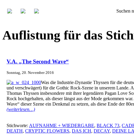
Suchen n
Auflistung für das St
V.A. „The Second Wave“
Sonntag, 20. November 2016
Was die Industrie-Dynastie Thyssen für die deut
und verschwägert) für die Gothic Rock-Szene in unserem Lande. Als
Thomas Thyssen insbesondere mit ihrer legendären Pagan Love So
Rock hochgehalten, als dieser längst aus der Mode gekommen war.
Wave“ dieser Szene ein Denkmal zu setzen, als diese Ende der 80er
(weiterlesen…)
Stichworte:
AUFNAHME + WIEDERGABE
,
BLACK 73
,
CAD
DEATH
,
CRYPTIC FLOWERS
,
DAS ICH
,
DECAY
,
DEINE L