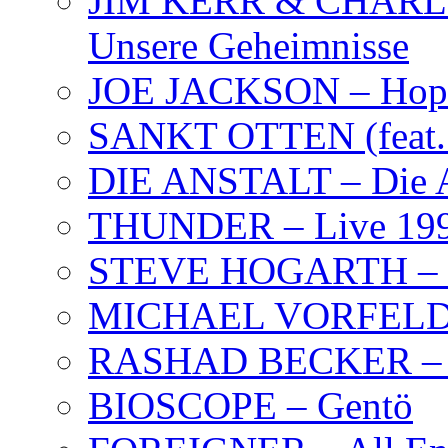
JIM KERR & CHARLI
Unsere Geheimnisse
JOE JACKSON – Hope
SANKT OTTEN (feat. K
DIE ANSTALT – Die A
THUNDER – Live 19
STEVE HOGARTH –
MICHAEL VORFELD –
RASHAD BECKER – T
BIOSCOPE – Gentö