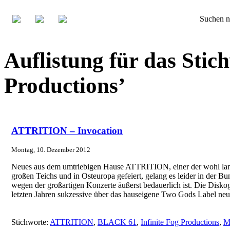
Suchen n
Auflistung für das Stich
Productions’
ATTRITION – Invocation
Montag, 10. Dezember 2012
Neues aus dem umtriebigen Hause ATTRITION, einer der wohl langle
großen Teichs und in Osteuropa gefeiert, gelang es leider in der Bu
wegen der großartigen Konzerte äußerst bedauerlich ist. Die Disk
letzten Jahren sukzessive über das hauseigene Two Gods Label neu
Stichworte:
ATTRITION
,
BLACK 61
,
Infinite Fog Productions
,
M