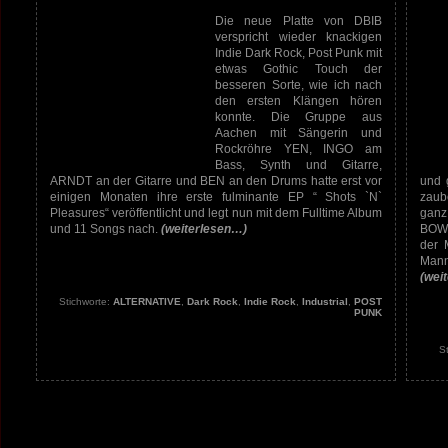
Die neue Platte von DBIB
verspricht wieder knackigen
Indie Dark Rock, Post Punk mit
etwas Gothic Touch der
besseren Sorte, wie ich nach
den ersten Klängen hören
konnte. Die Gruppe aus
Aachen mit Sängerin und
Rockröhre YEN, INGO am
Bass, Synth und Gitarre,
ARNDT an der Gitarre und BEN an den Drums hatte erst vor
und 
einigen Monaten ihre erste fulminante EP “ Shots `N`
zaub
Pleasures“ veröffentlicht und legt nun mit dem Fulltime Album
ganz
und 11 Songs nach.
(weiterlesen…)
BOWIE
der 
Man
(wei
Stichworte:
ALTERNATIVE
,
Dark Rock
,
Indie Rock
,
Industrial
,
POST
PUNK
S