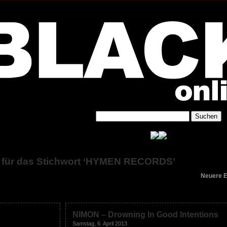
g für das Stichwort ‘HYMEN RECORDS’
Neuere E
NIMON – Drowning In Good Intentions
Samstag, 6. April 2013