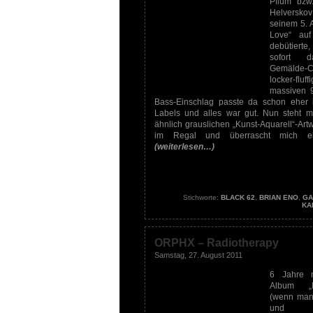
Pflum bzw
Helvers
seinem 5. 
Love“ au
debütierte
sofort d
Gemälde-Co
locker-flu
massiven 
Bass-Einschlag passte da schon eher 
Labels und alles war gut. Nun steht m
ähnlich grauslichen „Kunst-Aquarell“-Art
im Regal und überrascht mich ei
(weiterlesen…)
Stichworte:
BLACK 62
,
BRIAN ENO
,
GA
KA
ORPHX – Radiotherapy
Samstag, 27. August 2011
6 Jahre 
Album „I
(wenn man 
und Rem