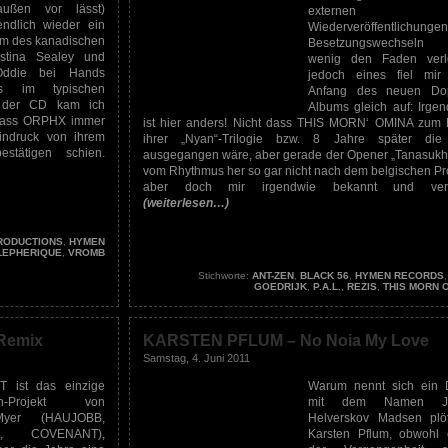
 außen vor lässt)
externen E
endlich wieder ein
Wiederveröffentlichunge
m des kanadischen
Besetzungswechseln
stina Sealey und
wenig den Faden verl
Oddie bei Hands
jedoch eines fiel mi
ons im typischen
Anfang des neuen Dop
n der CD kam ich
Albums gleich auf: Irge
, dass ORPHX immer
ist hier anders! Nicht dass THIS MORN‘ OMINA zum
indruck von ihrem
ihrer „Nyan“-Trilogie bzw. 8 Jahre später die
stätigen schien.
ausgegangen wäre, aber gerade der Opener „Tanasukh“
vom Rhythmus her so gar nicht nach dem belgischen Pro
aber doch mir irgendwie bekannt und vertr
(weiterlesen…)
RODUCTIONS
,
HYMEN
LEPHERIQUE
,
VROMB
Stichworte:
ANT-ZEN
,
BLACK 56
,
HYMEN RECORDS
GOEDRIJK
,
P.A.L.
,
REZIS
,
THIS MORN 
Remix
KARSTEN PFLUM – No Noia My Love
Samstag, 4. Juni 2011
 ist das einzige
Warum nennt sich ein
en-Projekt von
mit dem Namen J
Myer (HAUJOBB,
Helverskov Madsen plöt
D, COVENANT),
Karsten Pflum, obwohl 