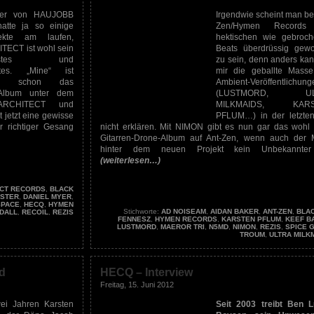
yer von HAUJOBB
Irgendwie scheint man bei
atte ja so einige
Zen/Hymen Records
jekte am laufen,
hektischen wie gebroc
TECT ist wohl sein
Beats überdrüssig gew
lichstes und
zu sein, denn anders kan
stes. „Mine“ ist
mir die geballte Mass
hen schon das
Ambient-Veröffentlichung
 Album unter dem
(LUSTMORD, UL
ARCHITECT und
MILKMAIDS, KARS
lt jetzt eine gewisse
PFLUM…) in der letzten
r richtiger Gesang
nicht erklären. Mit NIMON gibt es nun gar das wohl 
Gitarren-Drone-Album auf Ant-Zen, wenn auch der
hinter dem neuen Projekt kein Unbekannter 
(weiterlesen…)
CT RECORDS
,
BLACK
STER
,
DANIEL MYER
,
SPACE
,
HECQ
,
HYMEN
Stichworte:
AD NOISEAM
,
AIDAN BAKER
,
ANT-ZEN
,
BLAC
DALL
,
RECOIL
,
REZIS
FENNESZ
,
HYMEN RECORDS
,
KARSTEN PFLUM
,
KEEF B
LUSTMORD
,
MAEROR TRI
,
N5MD
,
NIMON
,
REZIS
,
SPICE 
TROUM
,
ULTRA MILK
d
HECQ – Interview
Freitag, 15. Juni 2012
ei Jahren Karsten
Seit 2003 treibt Ben 