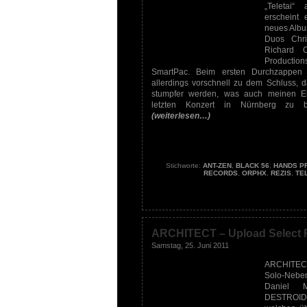
„Teletai“
erscheint 
neues Albu
Duos Chri
Richard 
Producti
SmartPac. Beim ersten Durchzappe
allerdings vorschnell zu dem Schluss
stumpfer werden, was auch meinen E
letzten Konzert in Nürnberg zu be
(weiterlesen…)
Stichworte:
ANT-ZEN
,
BLACK 56
,
HANDS P
RECORDS
,
ORPHX
,
REZIS
,
TE
ARCHITECT – Upload Select 
Samstag, 25. Juni 2011
ARCHITECT
Solo-Neb
Daniel 
DESTROI