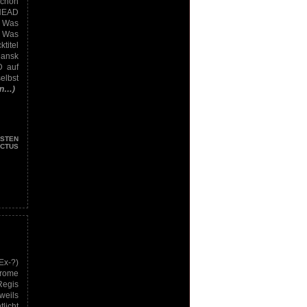
chon
PHEAD
? Was
? Was
itel
Dansk
D auf
elbst
en…)
STEN
ICTUS
Ex-?)
rome
egis
weils
licht