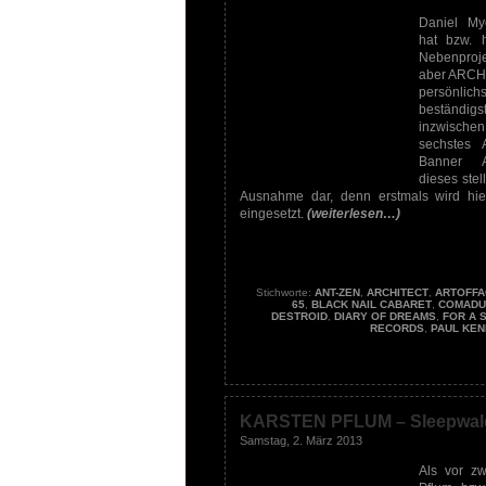
Daniel M
hat bzw. h
Nebenpro
aber ARCHI
persön
beständig
inzwisc
sechstes
Banner 
dieses stel
Ausnahme dar, denn erstmals wird hie
eingesetzt.
(weiterlesen…)
Stichworte:
ANT-ZEN
,
ARCHITECT
,
ARTOFFA
65
,
BLACK NAIL CABARET
,
COMADU
DESTROID
,
DIARY OF DREAMS
,
FOR A 
RECORDS
,
PAUL KEN
KARSTEN PFLUM – Sleepwal
Samstag, 2. März 2013
Als vor zw