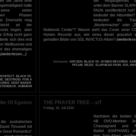
er die Jahre eine
der Vergangenheit s
gelmäßigkeit hatte
unter dem Banner SLA
eine vielen
FAUN veröffentlicht hat
ischen Phasen
bedeutet der Albumtitel
at. Einerseits mag
bedeuten die Trackt
lleicht an der
„Muntermacher“ oder „
ords liegen, aber
Notebook Center“? Warum sieht das Cover einer C
e Erfolg nicht ganz
Hymen Records aus, wie eines dieser grauslich s
erte sich dies erst
gemalten Bilder von SOL INVICTUS-Alben?
(weiterles
ren Welttournee und
ekt des ehemaligen
.
(weiterlesen…)
Stichworte:
ANT-ZEN
,
BLACK 55
,
HYMEN RECORDS
,
KAR
PFLUM
,
REZIS
,
SLAPHEAD FAUN
,
SOL INV
RCHITECT
,
BLACK 55
,
DE
,
DESTROID
,
FOR A
CORDS
,
KEEF BAKER
,
STENDECK
,
SUBHEIM
ite Of Egoism
THE PRAYER TREE – s/T
Freitag, 16. Juli 2010
Nachdem die beiden (
AB OVO-Member Je
ie australischen
Chassagnard und R
vid Thrussell mit
Baillet (DIAPHANE) je
he Great Romantics“
ihre Solo-Alben veröffent