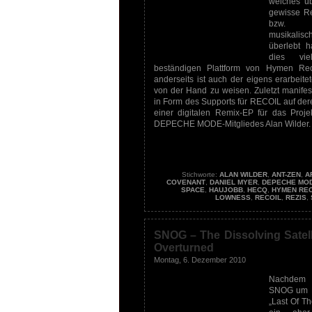
welches üb
gewisse Re
bzw. s
musikal
überlebt h
dies vie
beständigen Plattform von Hymen Rec
anderseits ist auch der eigens erarbeitet
von der Hand zu weisen. Zuletzt manifesti
in Form des Supports für RECOIL auf de
einer digitalen Remix-EP für das Proj
DEPECHE MODE-Mitgliedes Alan Wilder
Stichworte:
ALAN WILDER
,
ANT-ZEN
,
A
COVENANT
,
DANIEL MYER
,
DEPECHE MO
SPACE
,
HAUJOBB
,
HECQ
,
HYMEN RE
LOWNESS
,
RECOIL
,
REZIS
,
SNOG – The Dissolving Satell
Overturned
Montag, 6. Dezember 2010
Nachdem d
SNOG um Da
„Last Of T