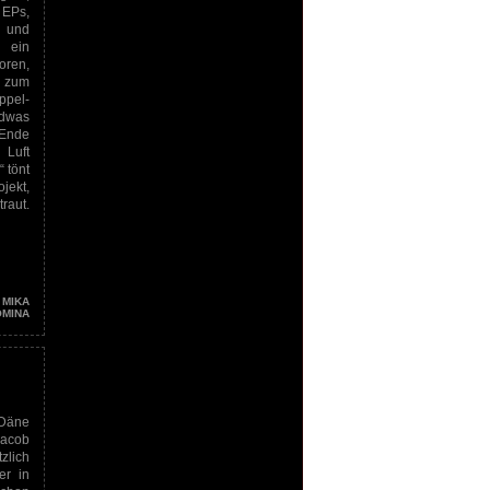
Ps,
n und
 ein
oren,
r zum
pel-
ndwas
 Ende
 Luft
 tönt
jekt,
aut.
,
MIKA
OMINA
 Däne
acob
zlich
er in