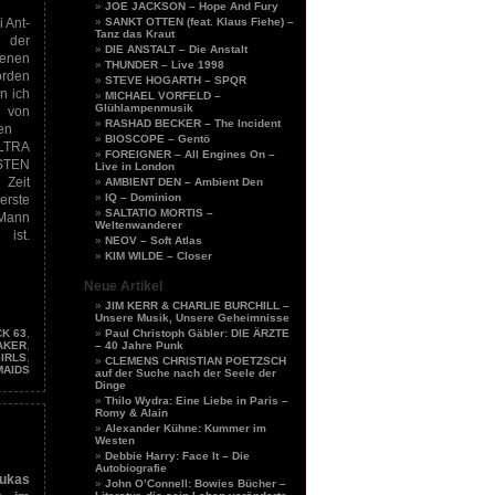
JOE JACKSON – Hope And Fury
 Ant-
SANKT OTTEN (feat. Klaus Fiehe) –
Tanz das Kraut
 der
DIE ANSTALT – Die Anstalt
henen
THUNDER – Live 1998
orden
STEVE HOGARTH – SPQR
n ich
MICHAEL VORFELD –
Glühlampenmusik
e von
RASHAD BECKER – The Incident
en
BIOSCOPE – Gentö
TRA
FOREIGNER – All Engines On –
TEN
Live in London
 Zeit
AMBIENT DEN – Ambient Den
IQ – Dominion
erste
SALTATIO MORTIS –
 Mann
Weltenwanderer
ist.
NEOV – Soft Atlas
KIM WILDE – Closer
Neue Artikel
JIM KERR & CHARLIE BURCHILL –
Unsere Musik, Unsere Geheimnisse
Paul Christoph Gäbler: DIE ÄRZTE
K 63
,
– 40 Jahre Punk
AKER
,
GIRLS
,
CLEMENS CHRISTIAN POETZSCH
MAIDS
auf der Suche nach der Seele der
Dinge
Thilo Wydra: Eine Liebe in Paris –
Romy & Alain
Alexander Kühne: Kummer im
Westen
Debbie Harry: Face It – Die
Autobiografie
Lukas
John O’Connell: Bowies Bücher –