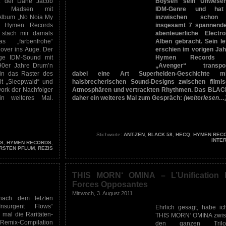
. der Däne Jacob
Boysen sein Unwese
kov Madsen mit
IDM-Genre und ha
Album „No Noia My
inzwischen schon
f Hymen Records
insgesamt 7 spannend
, stach mir damals
abenteuerliche Electro
as „farbenfrohe“
Alben gebracht. Sein le
ver ins Auge. Der
erschien im vorigen Jah
ffige IDM-Sound mit
Hymen Records 
90er Jahre Drum’n
„Avenger“ transport
in das Raster des
dabei eine Art Superhelden-Geschichte mit
it „Sleepwald“ und
halsbrecherischen Sound-Designs zwischen filmi
work der Nachfolger
Atmosphären und vertrackten Rhythmen. Das BLAC
n weiteres Mal.
daher ein weiteres Mal zum Gespräch:
(weiterlesen…
Stichworte:
ANT-ZEN
,
BLACK 58
,
HECQ
,
HYMEN REC
INTE
S
,
HYMEN RECORDS
,
RSTEN PFLUM
,
REZIS
THIS MORN‘ OMINA – L’Unification 
Forces Opposantes
Mittwoch, 3. August 2011
nach dem letzten
nsurgent Flows“
Ehrlich gesagt, habe ic
mal die Raritäten-
THIS MORN‘ OMINA zwi
ix-Compilation
den ganzen Trilog