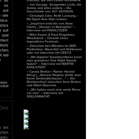
n im
Literatur, die sein Leben veränderte
Jon Savage: Sengendes Licht, die
t es
Sonne und alles andere – Die
 auf
Geschichte von JOY DIVISION
e wie
Christoph Cöln: Reife Leistung –
Mit Sport dem Alter trotzen
nica-
„Inspiriert sind wir von Anne
tztes
Clarks „Sleeper in Metropolis“ –
r auf
Interview mit PARALYZZER
Mike Evans & Paul Kingsbury:
und
Woodstock – Chronik eines
iert
legendären Festivals
tels
Zwischen den Wänden im DDR-
Plattenbau, Mauerfall und Hiddensee
schen
oder ein Interview mit CEEYS
K lud
„Mit digitaler Soundsynthese kann
)
man grandiose One Night Stands
haben“ – Interview mit MARTIN
KOHLSTEDT
Carola Breker / Rainer Hackel
(Hrsg.): „Diesem Regime durfte man
keine Denkmälerbauen…“ – Der
Briefwechsel zwischen Arno Breker
ORDS
,
und Albert Buesche
RVIEW
„Wir haben noch eine weite Reise
vor uns“ – Interview mit
SEELENNACHT
Des
h bei
schen
ien,