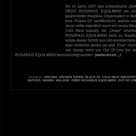
Als im Jahre 2007 das schwedische „Gefri
ORDO ROSARIUS EQUILIBRIO als eine
gegründeten Raubbau Organisation in Berl
eine Picture-10“ veröffentlicht, welche au
Jener sollte eigentlich dann ein neues Al
Cold Meat Industry die „Onani“ ersch
ROSARIUS EQUILIBRIO nicht zu Raubbau
sorgte dieser Schritt aus rein kommerziel
aber immerhin dürfen sie jetzt „Four“ noc
vier Songs nicht von Out Of Line bei d
ROSARIUS EQUILIBRIO berücksichtigt wurden.
(weiterlesen…)
Stichworte:
ARCANA
,
ARCHON SATANI
,
BLACK 59
,
COLD MEAT INDUSTRY
NATIVES
,
INANNA
,
MALAISE
,
ORDO ROSARIUS EQUILIBRIO
,
OUT OF LIN