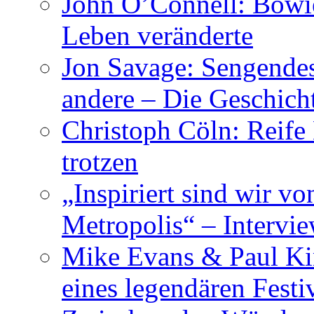
John O’Connell: Bowies
Leben veränderte
Jon Savage: Sengendes
andere – Die Geschic
Christoph Cöln: Reife
trotzen
„Inspiriert sind wir v
Metropolis“ – Inter
Mike Evans & Paul Ki
eines legendären Festi