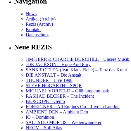
Navigation
News
Artikel (Archiv)
Rezis (Archiv)
Kontakt
Datenschutz
Neue REZIS
JIM KERR & CHARLIE BURCHILL – Unsere Musik, U
JOE JACKSON – Hope And Fury
SANKT OTTEN (feat. Klaus Fiehe) – Tanz das Kraut
DIE ANSTALT – Die Anstalt
THUNDER – Live 1998
STEVE HOGARTH – SPQR
MICHAEL VORFELD – Glühlampenmusik
RASHAD BECKER – The Incident
BIOSCOPE – Gentö
FOREIGNER – All Engines On – Live in London
AMBIENT DEN – Ambient Den
IQ – Dominion
SALTATIO MORTIS – Weltenwanderer
NEOV – Soft Atlas