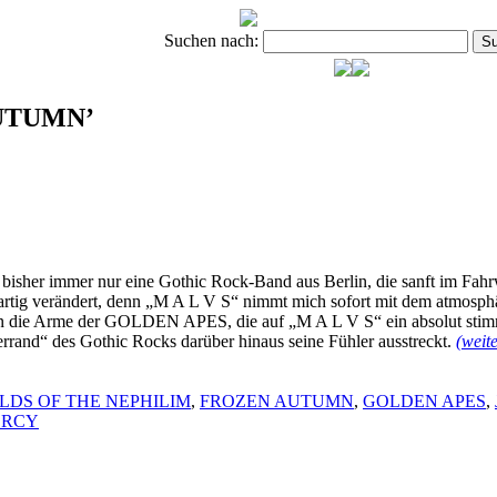
Suchen nach:
 AUTUMN’
bisher immer nur eine Gothic Rock-Band aus Berlin, die sanft im 
lagartig verändert, denn „M A L V S“ nimmt mich sofort mit dem atmos
ig in die Arme der GOLDEN APES, die auf „M A L V S“ ein absolut s
errand“ des Gothic Rocks darüber hinaus seine Fühler ausstreckt.
(weit
ELDS OF THE NEPHILIM
,
FROZEN AUTUMN
,
GOLDEN APES
,
ERCY