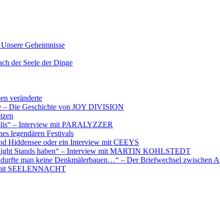
nsere Geheimnisse
der Seele der Dinge
ben veränderte
ere – Die Geschichte von JOY DIVISION
otzen
opolis“ – Interview mit PARALYZZER
es legendären Festivals
nd Hiddensee oder ein Interview mit CEEYS
e Night Stands haben“ – Interview mit MARTIN KOHLSTEDT
e durfte man keine Denkmälerbauen…“ – Der Briefwechsel zwischen A
iew mit SEELENNACHT