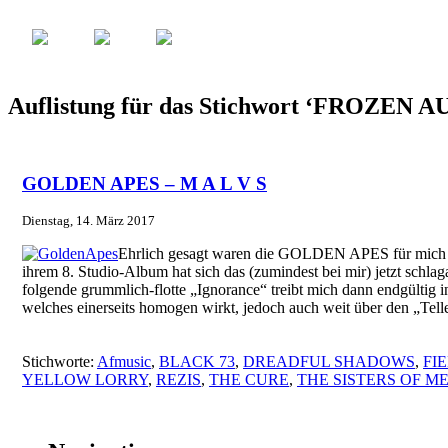
Auflistung für das Stichwort ‘FROZEN
GOLDEN APES – M A L V S
Dienstag, 14. März 2017
Ehrlich gesagt waren die GOLDEN APES für mich 
ihrem 8. Studio-Album hat sich das (zumindest bei mir) jetzt sch
folgende grummlich-flotte „Ignorance“ treibt mich dann endgült
welches einerseits homogen wirkt, jedoch auch weit über den „Tell
Stichworte:
Afmusic
,
BLACK 73
,
DREADFUL SHADOWS
,
FI
YELLOW LORRY
,
REZIS
,
THE CURE
,
THE SISTERS OF M