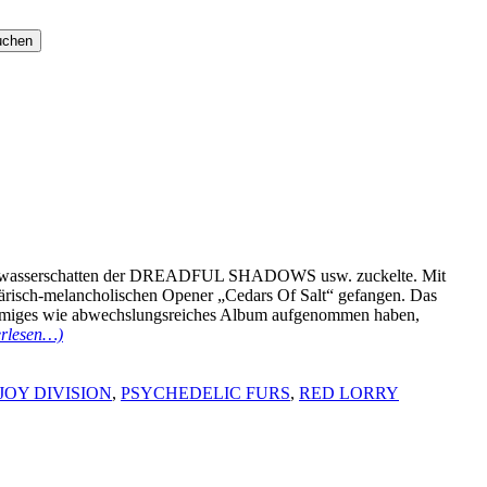
Fahrwasserschatten der DREADFUL SHADOWS usw. zuckelte. Mit
phärisch-melancholischen Opener „Cedars Of Salt“ gefangen. Das
timmiges wie abwechslungsreiches Album aufgenommen haben,
erlesen…)
JOY DIVISION
,
PSYCHEDELIC FURS
,
RED LORRY