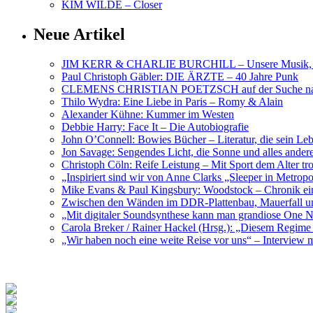
KIM WILDE – Closer
Neue Artikel
JIM KERR & CHARLIE BURCHILL – Unsere Musik, U
Paul Christoph Gäbler: DIE ÄRZTE – 40 Jahre Punk
CLEMENS CHRISTIAN POETZSCH auf der Suche nach 
Thilo Wydra: Eine Liebe in Paris – Romy & Alain
Alexander Kühne: Kummer im Westen
Debbie Harry: Face It – Die Autobiografie
John O’Connell: Bowies Bücher – Literatur, die sein Le
Jon Savage: Sengendes Licht, die Sonne und alles and
Christoph Cöln: Reife Leistung – Mit Sport dem Alter tr
„Inspiriert sind wir von Anne Clarks „Sleeper in Metr
Mike Evans & Paul Kingsbury: Woodstock – Chronik ein
Zwischen den Wänden im DDR-Plattenbau, Mauerfall u
„Mit digitaler Soundsynthese kann man grandiose On
Carola Breker / Rainer Hackel (Hrsg.): „Diesem Regim
„Wir haben noch eine weite Reise vor uns“ – Interv