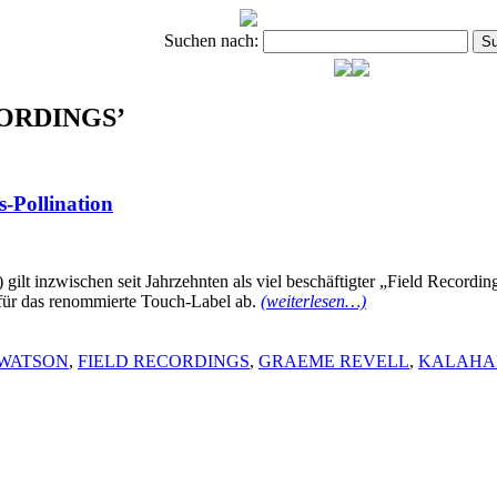
Suchen nach:
ECORDINGS’
ollination
schen seit Jahrzehnten als viel beschäftigter „Field Recordinger
für das renommierte Touch-Label ab.
(weiterlesen…)
 WATSON
,
FIELD RECORDINGS
,
GRAEME REVELL
,
KALAHA