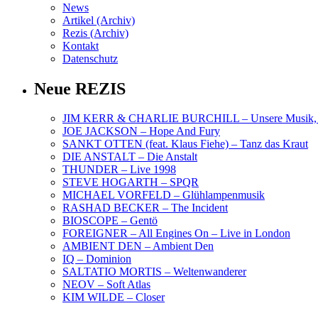
News
Artikel (Archiv)
Rezis (Archiv)
Kontakt
Datenschutz
Neue REZIS
JIM KERR & CHARLIE BURCHILL – Unsere Musik, U
JOE JACKSON – Hope And Fury
SANKT OTTEN (feat. Klaus Fiehe) – Tanz das Kraut
DIE ANSTALT – Die Anstalt
THUNDER – Live 1998
STEVE HOGARTH – SPQR
MICHAEL VORFELD – Glühlampenmusik
RASHAD BECKER – The Incident
BIOSCOPE – Gentö
FOREIGNER – All Engines On – Live in London
AMBIENT DEN – Ambient Den
IQ – Dominion
SALTATIO MORTIS – Weltenwanderer
NEOV – Soft Atlas
KIM WILDE – Closer