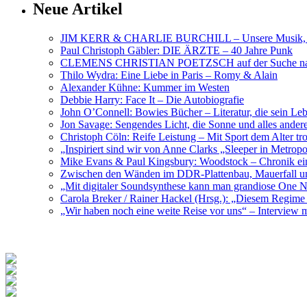
Neue Artikel
JIM KERR & CHARLIE BURCHILL – Unsere Musik, U
Paul Christoph Gäbler: DIE ÄRZTE – 40 Jahre Punk
CLEMENS CHRISTIAN POETZSCH auf der Suche nach 
Thilo Wydra: Eine Liebe in Paris – Romy & Alain
Alexander Kühne: Kummer im Westen
Debbie Harry: Face It – Die Autobiografie
John O’Connell: Bowies Bücher – Literatur, die sein Le
Jon Savage: Sengendes Licht, die Sonne und alles and
Christoph Cöln: Reife Leistung – Mit Sport dem Alter tr
„Inspiriert sind wir von Anne Clarks „Sleeper in Metr
Mike Evans & Paul Kingsbury: Woodstock – Chronik ein
Zwischen den Wänden im DDR-Plattenbau, Mauerfall u
„Mit digitaler Soundsynthese kann man grandiose On
Carola Breker / Rainer Hackel (Hrsg.): „Diesem Regim
„Wir haben noch eine weite Reise vor uns“ – Interv