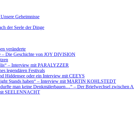
nsere Geheimnisse
der Seele der Dinge
ben veränderte
ere – Die Geschichte von JOY DIVISION
otzen
opolis“ – Interview mit PARALYZZER
es legendären Festivals
nd Hiddensee oder ein Interview mit CEEYS
e Night Stands haben“ – Interview mit MARTIN KOHLSTEDT
e durfte man keine Denkmälerbauen…“ – Der Briefwechsel zwischen A
iew mit SEELENNACHT